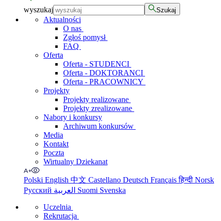
wyszukaj
Szukaj
Aktualności
O nas
Zgłoś pomysł
FAQ
Oferta
Oferta - STUDENCI
Oferta - DOKTORANCI
Oferta - PRACOWNICY
Projekty
Projekty realizowane
Projekty zrealizowane
Nabory i konkursy
Archiwum konkursów
Media
Kontakt
Poczta
Wirtualny Dziekanat
Polski
English
中文
Castellano
Deutsch
Français
हिन्दी
Norsk
Русский
العربية
Suomi
Svenska
Uczelnia
Rekrutacja