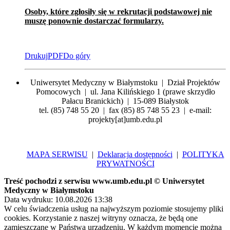
Osoby, które zgłosiły się w rekrutacji podstawowej nie
muszę ponownie dostarczać formularzy.
Drukuj
PDF
Do góry
Uniwersytet Medyczny w Białymstoku | Dział Projektów
Pomocowych | ul. Jana Kilińskiego 1 (prawe skrzydło
Pałacu Branickich) | 15-089 Białystok
tel. (85) 748 55 20 | fax (85) 85 748 55 23 | e-mail:
projekty[at]umb.edu.pl
MAPA SERWISU
|
Deklaracja dostępności
|
POLITYKA
PRYWATNOŚCI
Treść pochodzi z serwisu www.umb.edu.pl © Uniwersytet
Medyczny w Białymstoku
Data wydruku: 10.08.2026 13:38
W celu świadczenia usług na najwyższym poziomie stosujemy pliki
cookies. Korzystanie z naszej witryny oznacza, że będą one
zamieszczane w Państwa urządzeniu. W każdym momencie można