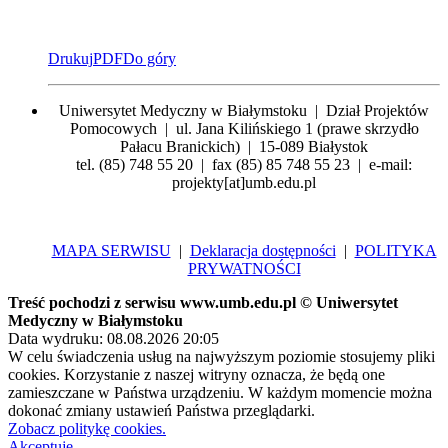
Drukuj
PDF
Do góry
Uniwersytet Medyczny w Białymstoku | Dział Projektów
Pomocowych | ul. Jana Kilińskiego 1 (prawe skrzydło
Pałacu Branickich) | 15-089 Białystok
tel. (85) 748 55 20 | fax (85) 85 748 55 23 | e-mail:
projekty[at]umb.edu.pl
MAPA SERWISU
|
Deklaracja dostępności
|
POLITYKA
PRYWATNOŚCI
Treść pochodzi z serwisu www.umb.edu.pl © Uniwersytet
Medyczny w Białymstoku
Data wydruku: 08.08.2026 20:05
W celu świadczenia usług na najwyższym poziomie stosujemy pliki
cookies. Korzystanie z naszej witryny oznacza, że będą one
zamieszczane w Państwa urządzeniu. W każdym momencie można
dokonać zmiany ustawień Państwa przeglądarki.
Zobacz politykę cookies.
Akceptuję