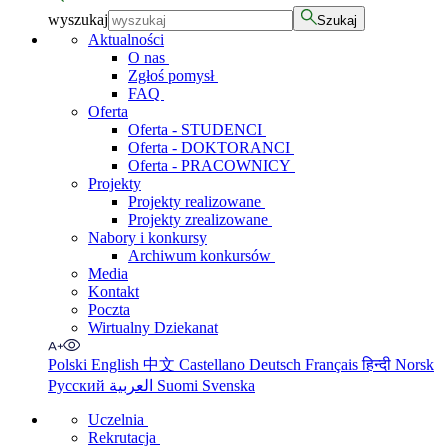
wyszukaj
Szukaj
Aktualności
O nas
Zgłoś pomysł
FAQ
Oferta
Oferta - STUDENCI
Oferta - DOKTORANCI
Oferta - PRACOWNICY
Projekty
Projekty realizowane
Projekty zrealizowane
Nabory i konkursy
Archiwum konkursów
Media
Kontakt
Poczta
Wirtualny Dziekanat
Polski
English
中文
Castellano
Deutsch
Français
हिन्दी
Norsk
Русский
العربية
Suomi
Svenska
Uczelnia
Rekrutacja