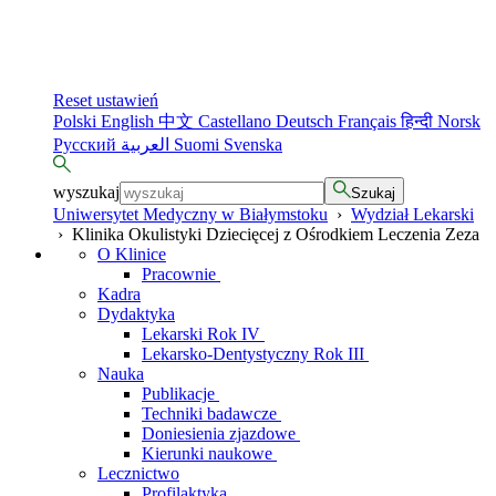
Reset ustawień
Polski
English
中文
Castellano
Deutsch
Français
हिन्दी
Norsk
Русский
العربية
Suomi
Svenska
wyszukaj
Szukaj
Uniwersytet Medyczny w Białymstoku
›
Wydział Lekarski
›
Klinika Okulistyki Dziecięcej z Ośrodkiem Leczenia Zeza
O Klinice
Pracownie
Kadra
Dydaktyka
Lekarski Rok IV
Lekarsko-Dentystyczny Rok III
Nauka
Publikacje
Techniki badawcze
Doniesienia zjazdowe
Kierunki naukowe
Lecznictwo
Profilaktyka