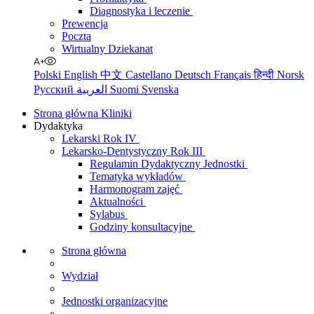
Diagnostyka i leczenie
Prewencja
Poczta
Wirtualny Dziekanat
Polski
English
中文
Castellano
Deutsch
Français
हिन्दी
Norsk
Русский
العربية
Suomi
Svenska
Strona główna Kliniki
Dydaktyka
Lekarski Rok IV
Lekarsko-Dentystyczny Rok III
Regulamin Dydaktyczny Jednostki
Tematyka wykładów
Harmonogram zajęć
Aktualności
Sylabus
Godziny konsultacyjne
Strona główna
Wydział
Jednostki organizacyjne