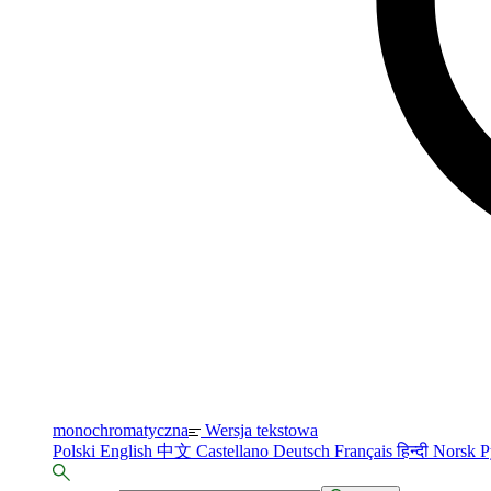
monochromatyczna
Wersja tekstowa
Polski
English
中文
Castellano
Deutsch
Français
हिन्दी
Norsk
Р