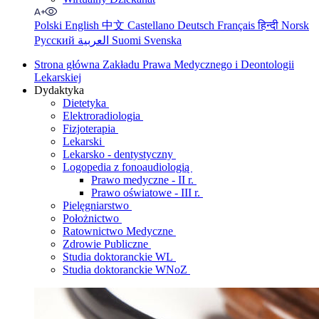
Polski
English
中文
Castellano
Deutsch
Français
हिन्दी
Norsk
Русский
العربية
Suomi
Svenska
Strona główna Zakładu Prawa Medycznego i Deontologii
Lekarskiej
Dydaktyka
Dietetyka
Elektroradiologia
Fizjoterapia
Lekarski
Lekarsko - dentystyczny
Logopedia z fonoaudiologią
Prawo medyczne - II r.
Prawo oświatowe - III r.
Pielęgniarstwo
Położnictwo
Ratownictwo Medyczne
Zdrowie Publiczne
Studia doktoranckie WL
Studia doktoranckie WNoZ