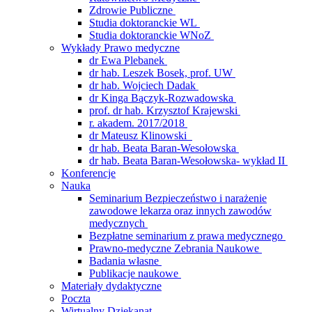
Zdrowie Publiczne
Studia doktoranckie WL
Studia doktoranckie WNoZ
Wykłady Prawo medyczne
dr Ewa Plebanek
dr hab. Leszek Bosek, prof. UW
dr hab. Wojciech Dadak
dr Kinga Bączyk-Rozwadowska
prof. dr hab. Krzysztof Krajewski
r. akadem. 2017/2018
dr Mateusz Klinowski
dr hab. Beata Baran-Wesołowska
dr hab. Beata Baran-Wesołowska- wykład II
Konferencje
Nauka
Seminarium Bezpieczeństwo i narażenie
zawodowe lekarza oraz innych zawodów
medycznych
Bezpłatne seminarium z prawa medycznego
Prawno-medyczne Zebrania Naukowe
Badania własne
Publikacje naukowe
Materiały dydaktyczne
Poczta
Wirtualny Dziekanat