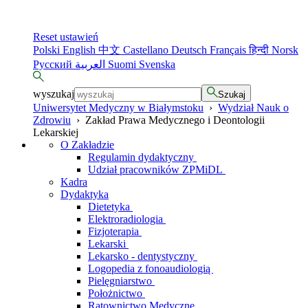
Reset ustawień
Polski
English
中文
Castellano
Deutsch
Français
हिन्दी
Norsk
Русский
العربية
Suomi
Svenska
wyszukaj
Szukaj
Uniwersytet Medyczny w Białymstoku
›
Wydział Nauk o
Zdrowiu
›
Zakład Prawa Medycznego i Deontologii
Lekarskiej
O Zakładzie
Regulamin dydaktyczny
Udział pracowników ZPMiDL
Kadra
Dydaktyka
Dietetyka
Elektroradiologia
Fizjoterapia
Lekarski
Lekarsko - dentystyczny
Logopedia z fonoaudiologią
Pielęgniarstwo
Położnictwo
Ratownictwo Medyczne