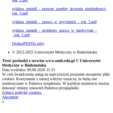
rok_2.pdf
sylabus_zpmidl_-_prawne_aspekty_leczenia_nieplodnosci-
rok_3.pdf
sylabus_zpmidl_-_prawo_w_psychiatrii_-_rok_3.pdf
sylabus_zpmidl_-_problemy_prawa_w_medycynie_-
_rok_1.pdf
Drukuj
PDF
Do góry
© 2012-2025 Uniwersytet Medyczny w Białymstoku
Treść pochodzi z serwisu www.umb.edu.pl © Uniwersytet
Medyczny w Białymstoku
Data wydruku: 09.08.2026 11:33
W celu świadczenia usług na najwyższym poziomie stosujemy pliki
cookies. Korzystanie z naszej witryny oznacza, że będą one
zamieszczane w Państwa urządzeniu. W każdym momencie można
dokonać zmiany ustawień Państwa przeglądarki.
Zobacz politykę cookies.
Akceptuję