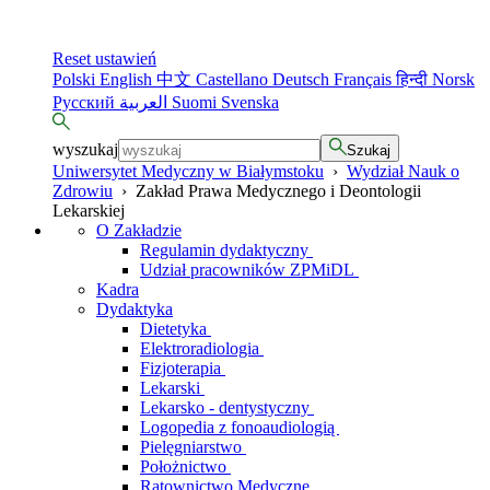
Reset ustawień
Polski
English
中文
Castellano
Deutsch
Français
हिन्दी
Norsk
Русский
العربية
Suomi
Svenska
wyszukaj
Szukaj
Uniwersytet Medyczny w Białymstoku
›
Wydział Nauk o
Zdrowiu
›
Zakład Prawa Medycznego i Deontologii
Lekarskiej
O Zakładzie
Regulamin dydaktyczny
Udział pracowników ZPMiDL
Kadra
Dydaktyka
Dietetyka
Elektroradiologia
Fizjoterapia
Lekarski
Lekarsko - dentystyczny
Logopedia z fonoaudiologią
Pielęgniarstwo
Położnictwo
Ratownictwo Medyczne