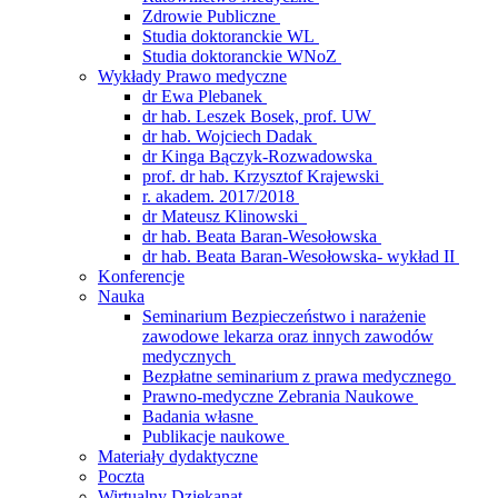
Zdrowie Publiczne
Studia doktoranckie WL
Studia doktoranckie WNoZ
Wykłady Prawo medyczne
dr Ewa Plebanek
dr hab. Leszek Bosek, prof. UW
dr hab. Wojciech Dadak
dr Kinga Bączyk-Rozwadowska
prof. dr hab. Krzysztof Krajewski
r. akadem. 2017/2018
dr Mateusz Klinowski
dr hab. Beata Baran-Wesołowska
dr hab. Beata Baran-Wesołowska- wykład II
Konferencje
Nauka
Seminarium Bezpieczeństwo i narażenie
zawodowe lekarza oraz innych zawodów
medycznych
Bezpłatne seminarium z prawa medycznego
Prawno-medyczne Zebrania Naukowe
Badania własne
Publikacje naukowe
Materiały dydaktyczne
Poczta
Wirtualny Dziekanat