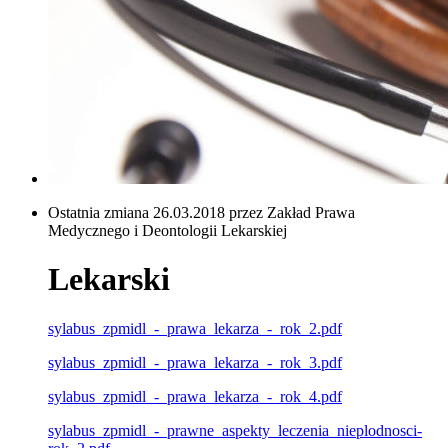
Ostatnia zmiana 26.03.2018 przez Zakład Prawa
Medycznego i Deontologii Lekarskiej
Lekarski
sylabus_zpmidl_-_prawa_lekarza_-_rok_2.pdf
sylabus_zpmidl_-_prawa_lekarza_-_rok_3.pdf
sylabus_zpmidl_-_prawa_lekarza_-_rok_4.pdf
sylabus_zpmidl_-_prawne_aspekty_leczenia_nieplodnosci-