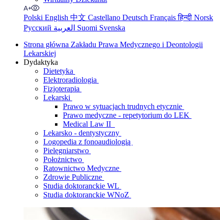
Polski
English
中文
Castellano
Deutsch
Français
हिन्दी
Norsk
Русский
العربية
Suomi
Svenska
Strona główna Zakładu Prawa Medycznego i Deontologii
Lekarskiej
Dydaktyka
Dietetyka
Elektroradiologia
Fizjoterapia
Lekarski
Prawo w sytuacjach trudnych etycznie
Prawo medyczne - repetytorium do LEK
Medical Law II
Lekarsko - dentystyczny
Logopedia z fonoaudiologią
Pielęgniarstwo
Położnictwo
Ratownictwo Medyczne
Zdrowie Publiczne
Studia doktoranckie WL
Studia doktoranckie WNoZ