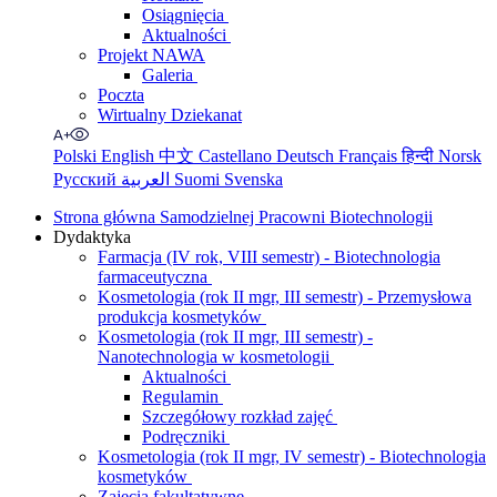
Osiągnięcia
Aktualności
Projekt NAWA
Galeria
Poczta
Wirtualny Dziekanat
Polski
English
中文
Castellano
Deutsch
Français
हिन्दी
Norsk
Русский
العربية
Suomi
Svenska
Strona główna Samodzielnej Pracowni Biotechnologii
Dydaktyka
Farmacja (IV rok, VIII semestr) - Biotechnologia
farmaceutyczna
Kosmetologia (rok II mgr, III semestr) - Przemysłowa
produkcja kosmetyków
Kosmetologia (rok II mgr, III semestr) -
Nanotechnologia w kosmetologii
Aktualności
Regulamin
Szczegółowy rozkład zajęć
Podręczniki
Kosmetologia (rok II mgr, IV semestr) - Biotechnologia
kosmetyków
Zajęcia fakultatywne