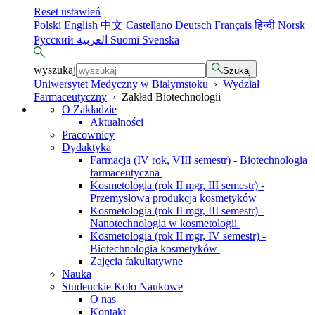
Reset ustawień
Polski
English
中文
Castellano
Deutsch
Français
हिन्दी
Norsk
Русский
العربية
Suomi
Svenska
wyszukaj
Szukaj
Uniwersytet Medyczny w Białymstoku
›
Wydział
Farmaceutyczny
›
Zakład Biotechnologii
O Zakładzie
Aktualności
Pracownicy
Dydaktyka
Farmacja (IV rok, VIII semestr) - Biotechnologia
farmaceutyczna
Kosmetologia (rok II mgr, III semestr) -
Przemysłowa produkcja kosmetyków
Kosmetologia (rok II mgr, III semestr) -
Nanotechnologia w kosmetologii
Kosmetologia (rok II mgr, IV semestr) -
Biotechnologia kosmetyków
Zajęcia fakultatywne
Nauka
Studenckie Koło Naukowe
O nas
Kontakt