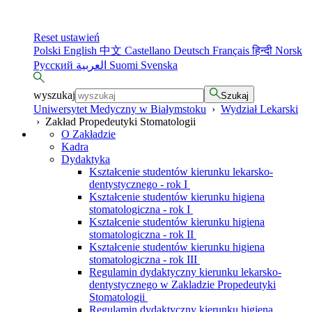
Reset ustawień
Polski
English
中文
Castellano
Deutsch
Français
हिन्दी
Norsk
Русский
العربية
Suomi
Svenska
wyszukaj
Szukaj
Uniwersytet Medyczny w Białymstoku
›
Wydział Lekarski
›
Zakład Propedeutyki Stomatologii
O Zakładzie
Kadra
Dydaktyka
Kształcenie studentów kierunku lekarsko-
dentystycznego - rok I
Kształcenie studentów kierunku higiena
stomatologiczna - rok I
Kształcenie studentów kierunku higiena
stomatologiczna - rok II
Kształcenie studentów kierunku higiena
stomatologiczna - rok III
Regulamin dydaktyczny kierunku lekarsko-
dentystycznego w Zakladzie Propedeutyki
Stomatologii
Regulamin dydaktyczny kierunku higiena