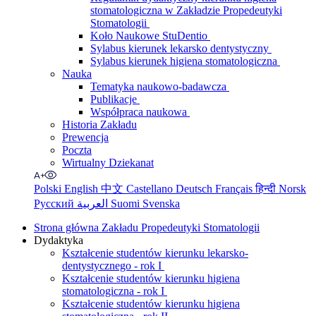
stomatologiczna w Zakładzie Propedeutyki
Stomatologii
Koło Naukowe StuDentio
Sylabus kierunek lekarsko dentystyczny
Sylabus kierunek higiena stomatologiczna
Nauka
Tematyka naukowo-badawcza
Publikacje
Współpraca naukowa
Historia Zakładu
Prewencja
Poczta
Wirtualny Dziekanat
Polski
English
中文
Castellano
Deutsch
Français
हिन्दी
Norsk
Русский
العربية
Suomi
Svenska
Strona główna Zakładu Propedeutyki Stomatologii
Dydaktyka
Kształcenie studentów kierunku lekarsko-
dentystycznego - rok I
Kształcenie studentów kierunku higiena
stomatologiczna - rok I
Kształcenie studentów kierunku higiena