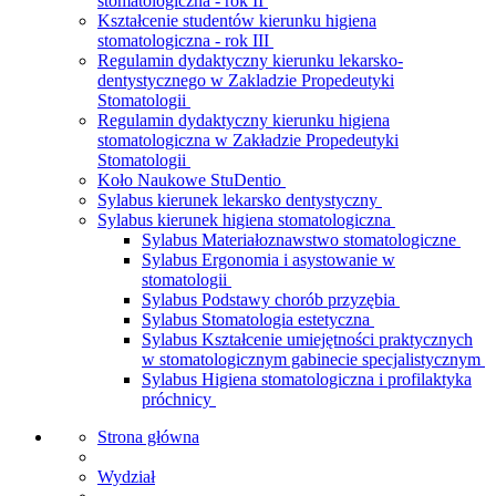
stomatologiczna - rok II
Kształcenie studentów kierunku higiena
stomatologiczna - rok III
Regulamin dydaktyczny kierunku lekarsko-
dentystycznego w Zakladzie Propedeutyki
Stomatologii
Regulamin dydaktyczny kierunku higiena
stomatologiczna w Zakładzie Propedeutyki
Stomatologii
Koło Naukowe StuDentio
Sylabus kierunek lekarsko dentystyczny
Sylabus kierunek higiena stomatologiczna
Sylabus Materiałoznawstwo stomatologiczne
Sylabus Ergonomia i asystowanie w
stomatologii
Sylabus Podstawy chorób przyzębia
Sylabus Stomatologia estetyczna
Sylabus Kształcenie umiejętności praktycznych
w stomatologicznym gabinecie specjalistycznym
Sylabus Higiena stomatologiczna i profilaktyka
próchnicy
Strona główna
Wydział