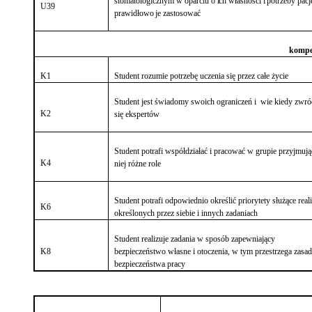
stomatologicznym
w
oparciu o ich własności i potrzeby pacje
U39
prawidłowo je zastosować
kompet
K1
Student rozumie potrzebę uczenia się przez całe życie
Student jest świadomy swoich ograniczeń i wie kiedy zwró
K2
się ekspertów
Student potrafi współdziałać i pracować w grupie przyjmuj
K4
niej różne role
Student potrafi odpowiednio określić priorytety służące reali
K6
określonych przez siebie i innych zadaniach
Student realizuje zadania w sposób zapewniający
K8
bezpieczeństwo własne i otoczenia, w tym przestrzega zasa
bezpieczeństwa pracy