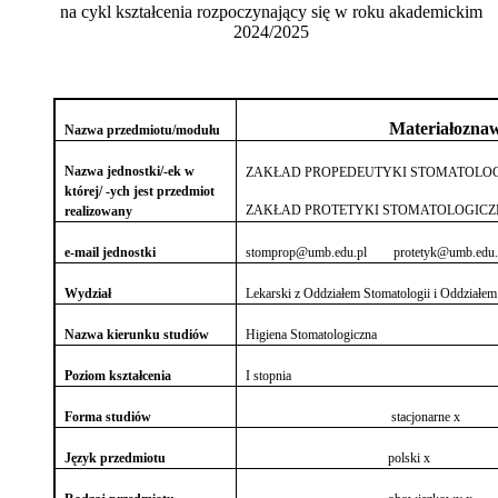
na cykl kształcenia rozpoczynający się w roku akademickim
2024/2025
Materiałoznaw
Nazwa przedmiotu/modułu
Nazwa jednostki/-ek w
ZAKŁAD PROPEDEUTYKI STOMATOLOG
której/ -ych jest przedmiot
ZAKŁAD PROTETYKI STOMATOLOGICZ
realizowany
e-mail jednostki
stomprop@umb.edu.pl protetyk@umb.ed
Wydział
Lekarski z Oddziałem Stomatologii i Oddziałe
Nazwa kierunku studiów
Higiena Stomatologiczna
Poziom kształcenia
I stopnia
Forma studiów
stacjonarne
Język przedmiotu
polski 