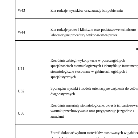
W43
Zna rodzaje wycisków oraz zasady ich pobierania
Zna rodzaje protez i kliniczne oraz podstawowe techniczno-
W44
laboratoryjne procedury wykonawstwa protez
u
Rozróżnia zabiegi wykonywane w poszczególnych
specjalnościach stomatologicznych i identyfikuje instrument
U11
stomatologiczne stosowane w gabinetach ogólnych i
specjalistycznych
Sporządza wyciski i modele orientacyjne uzębienia do celó
U32
diagnostycznych
Rozróżnia materiały stomatologiczne, określa ich zastosowa
warunki przechowywania oraz przygotowuje je zgodnie z
U38
zasadami
Potrafi dokonać wyboru
materiałów stosowanych w gabinec