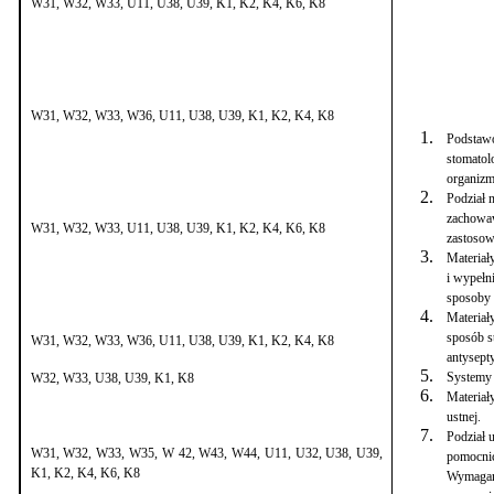
W31, W32, W33, U11, U38, U39, K1, K2, K4, K6, K8
W31, W32, W33, W36, U11, U38, U39, K1, K2, K4, K8
Podstawo
stomatol
organizm
Podział 
zachowaw
W31, W32, W33, U11, U38, U39, K1, K2, K4, K6, K8
zastosow
Materiał
i wypełni
sposoby i
Materiał
sposób s
W31, W32, W33, W36, U11, U38, U39, K1, K2, K4, K8
antysept
Systemy 
W32, W33, U38, U39, K1, K8
Materiał
ustnej.
Podział 
W31, W32, W33, W35, W 42, W43, W44, U11, U32, U38, U39,
pomocnic
K1, K2, K4, K6, K8
Wymagani