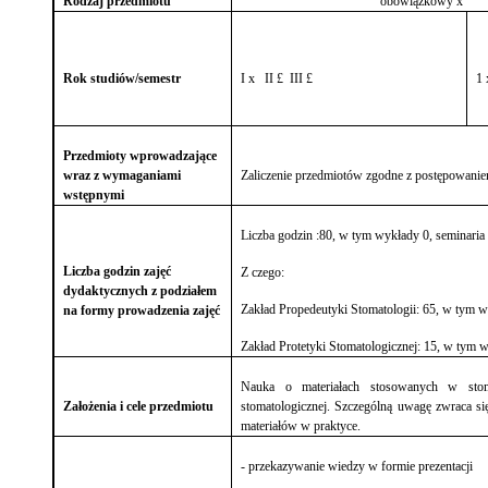
Rodzaj przedmiotu
obowiązkow
Rok studiów/semestr
I x II
£
III
£
1
Przedmioty wprowadzające
wraz z wymaganiami
Zaliczenie przedmiotów zgodne z postępowani
wstępnymi
Liczba godzin :80, w tym wykłady 0, seminaria 
Liczba godzin zajęć
Z czego:
dydaktycznych z podziałem
Zakład Propedeutyki Stomatologii: 65, w tym wy
na formy prowadzenia zajęć
Zakład Protetyki Stomatologicznej: 15, w tym w
Nauka o materiałach stosowanych w stoma
Założenia i cele przedmiotu
stomatologicznej. Szczególną uwagę zwraca si
materiałów w praktyce.
- przekazywanie wiedzy w formie prezentacji