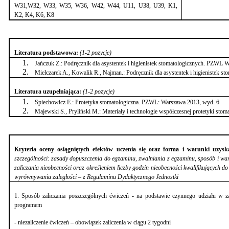
W31,W32, W33, W35, W36, W42, W44, U11, U38, U39, K1,
K2, K4, K6, K8
Literatura podstawowa:
(1-2 pozycje)
Jańczuk Z.: Podręcznik dla asystentek i higienistek stomatologicznych. PZWL
Mielczarek A., Kowalik R., Najman.: Podręcznik dla asystentek i higienistek
Literatura uzupełniająca:
(1-2 pozycje)
Spiechowicz E.: Protetyka stomatologiczna. PZWL: Warszawa 2013, wyd. 6
Majewski S., Pryliński M.: Materiały i technologie współczesnej protetyki sto
Kryteria oceny osiągniętych efektów uczenia się oraz forma i warunki uzysk
szczególności: zasady dopuszczenia do egzaminu, zwalniania z egzaminu, sposób i waru
zaliczania nieobecności oraz określeniem liczby godzin nieobecności kwalifikujących do
wyrównywania zaległości – z Regulaminu Dydaktycznego Jednostki
1. Sposób zaliczania poszczególnych ćwiczeń - na podstawie czynnego udziału w 
programem
- niezaliczenie ćwiczeń – obowiązek zaliczenia w ciągu 2 tygodni