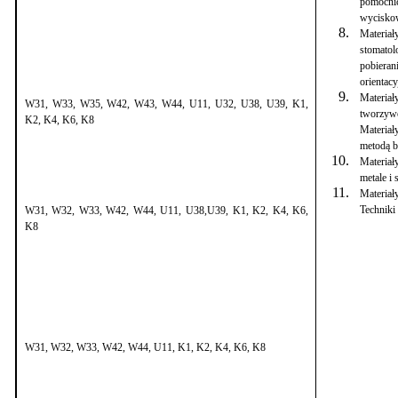
pomocnic
wyciskow
Materiał
stomatol
pobieran
orientac
Materiał
W31, W33, W35, W42, W43, W44, U11, U32, U38, U39, K1,
tworzywo
K2, K4, K6, K8
Materiał
metodą b
Materiał
metale i 
Materia
Techniki
W31, W32, W33, W42, W44, U11, U38,U39, K1, K2, K4, K6,
K8
W31, W32, W33, W42, W44, U11, K1, K2, K4, K6, K8