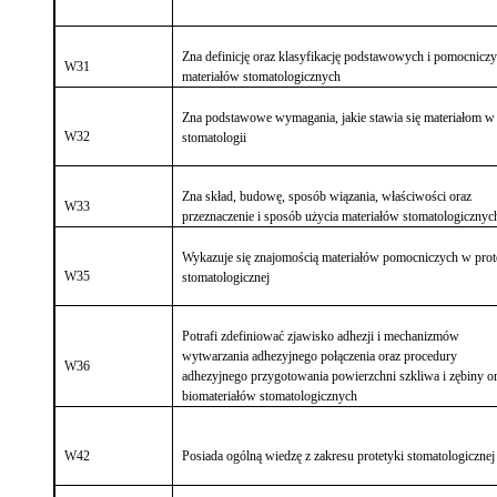
Zna definicję oraz klasyfikację podstawowych i pomocnicz
W31
materiałów stomatologicznych
Zna podstawowe wymagania, jakie stawia się materiałom w
W32
stomatologii
Zna skład, budowę, sposób wiązania, właściwości oraz
W33
przeznaczenie i sposób użycia materiałów stomatologicznyc
Wykazuje się znajomością materiałów pomocniczych w prot
W35
stomatologicznej
Potrafi zdefiniować zjawisko adhezji i mechanizmów
wytwarzania adhezyjnego połączenia oraz procedury
W36
adhezyjnego przygotowania powierzchni szkliwa i zębiny o
biomateriałów stomatologicznych
W42
Posiada ogólną wiedzę z zakresu protetyki stomatologicznej