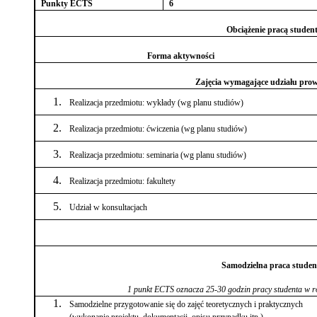
Punkty ECTS
6
Obciążenie pracą studen
Forma aktywności
Zajęcia wymagające udziału pro
Realizacja przedmiotu: wykłady (wg planu studiów)
Realizacja przedmiotu: ćwiczenia (wg planu studiów)
Realizacja przedmiotu: seminaria (wg planu studiów)
Realizacja przedmiotu: fakultety
Udział w konsultacjach
Samodzielna praca studen
1 punkt ECTS oznacza 25-30 godzin pracy studenta w ró
Samodzielne przygotowanie się do zajęć teoretycznych i praktycznych
(wykonanie projektu, dokumentacji, opisu przypadku itp.)