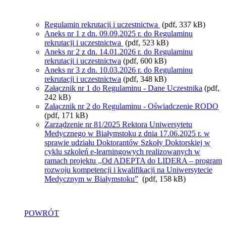
Regulamin rekrutacji i uczestnictwa
(pdf, 337 kB)
Aneks nr 1 z dn. 09.09.2025 r. do Regulaminu
rekrutacji i uczestnictwa
(pdf, 523 kB)
Aneks nr 2 z dn. 14.01.2026 r. do Regulaminu
rekrutacji i uczestnictwa
(pdf, 600 kB)
Aneks nr 3 z dn. 10.03.2026 r. do Regulaminu
rekrutacji i uczestnictwa
(pdf, 348 kB)
Załącznik nr 1 do Regulaminu - Dane Uczestnika
(pdf,
242 kB)
Załącznik nr 2 do Regulaminu - Oświadczenie RODO
(pdf, 171 kB)
Zarządzenie nr 81/2025 Rektora Uniwersytetu
Medycznego w Białymstoku z dnia 17.06.2025 r. w
sprawie udziału Doktorantów Szkoły Doktorskiej w
cyklu szkoleń e-learningowych realizowanych w
ramach projektu ,,Od ADEPTA do LIDERA – program
rozwoju kompetencji i kwalifikacji na Uniwersytecie
Medycznym w Białymstoku”
(pdf, 158 kB)
POWRÓT