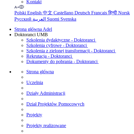
Kontakt
Polski
English
中文
Castellano
Deutsch
Français
हिन्दी
Norsk
Русский
العربية
Suomi
Svenska
Strona główna Adel
Doktoranci UMB
Szkolenia dydaktyczne - Doktoranci
Szkolenia cyfrowe - Doktoranci
Szkolenia z zielonej transformacji - Doktoranci
Rekrutacja - Doktoranci
Dokumenty do pobrania - Doktoranci
Strona główna
Uczelnia
Działy Administracji
Dział Projektów Pomocowych
Projekty
Projekty realizowane