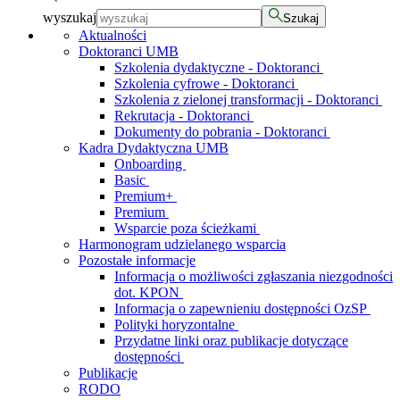
wyszukaj
Szukaj
Aktualności
Doktoranci UMB
Szkolenia dydaktyczne - Doktoranci
Szkolenia cyfrowe - Doktoranci
Szkolenia z zielonej transformacji - Doktoranci
Rekrutacja - Doktoranci
Dokumenty do pobrania - Doktoranci
Kadra Dydaktyczna UMB
Onboarding
Basic
Premium+
Premium
Wsparcie poza ścieżkami
Harmonogram udzielanego wsparcia
Pozostałe informacje
Informacja o możliwości zgłaszania niezgodności
dot. KPON
Informacja o zapewnieniu dostępności OzSP
Polityki horyzontalne
Przydatne linki oraz publikacje dotyczące
dostępności
Publikacje
RODO