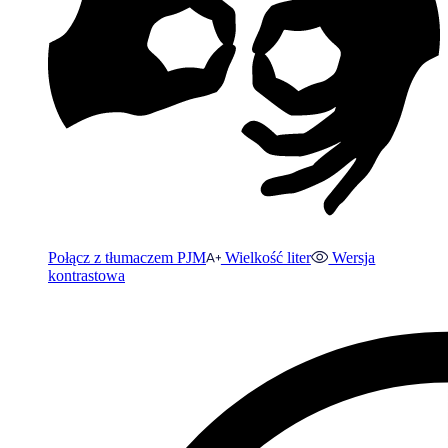
Połącz z tłumaczem PJM
Wielkość liter
Wersja
kontrastowa