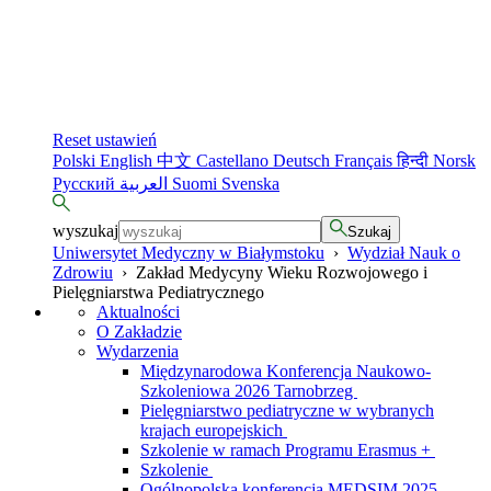
Reset ustawień
Polski
English
中文
Castellano
Deutsch
Français
हिन्दी
Norsk
Русский
العربية
Suomi
Svenska
wyszukaj
Szukaj
Uniwersytet Medyczny w Białymstoku
›
Wydział Nauk o
Zdrowiu
›
Zakład Medycyny Wieku Rozwojowego i
Pielęgniarstwa Pediatrycznego
Aktualności
O Zakładzie
Wydarzenia
Międzynarodowa Konferencja Naukowo-
Szkoleniowa 2026 Tarnobrzeg
Pielęgniarstwo pediatryczne w wybranych
krajach europejskich
Szkolenie w ramach Programu Erasmus +
Szkolenie
Ogólnopolska konferencja MEDSIM 2025