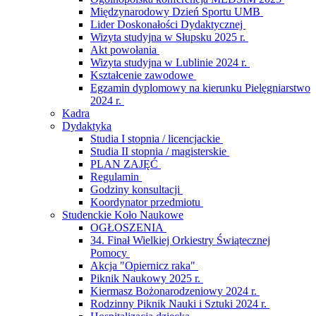
Międzynarodowy Dzień Sportu UMB
Lider Doskonałości Dydaktycznej
Wizyta studyjna w Słupsku 2025 r.
Akt powołania
Wizyta studyjna w Lublinie 2024 r.
Kształcenie zawodowe
Egzamin dyplomowy na kierunku Pielęgniarstwo
2024 r.
Kadra
Dydaktyka
Studia I stopnia / licencjackie
Studia II stopnia / magisterskie
PLAN ZAJĘĆ
Regulamin
Godziny konsultacji
Koordynator przedmiotu
Studenckie Koło Naukowe
OGŁOSZENIA
34. Finał Wielkiej Orkiestry Świątecznej
Pomocy
Akcja "Opiernicz raka"
Piknik Naukowy 2025 r.
Kiermasz Bożonarodzeniowy 2024 r.
Rodzinny Piknik Nauki i Sztuki 2024 r.