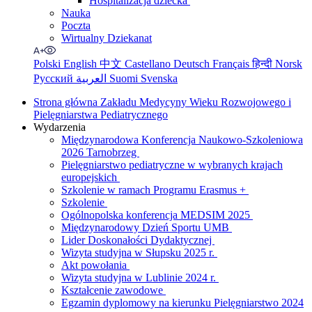
Hospitalizacja dziecka
Nauka
Poczta
Wirtualny Dziekanat
Polski
English
中文
Castellano
Deutsch
Français
हिन्दी
Norsk
Русский
العربية
Suomi
Svenska
Strona główna Zakładu Medycyny Wieku Rozwojowego i
Pielęgniarstwa Pediatrycznego
Wydarzenia
Międzynarodowa Konferencja Naukowo-Szkoleniowa
2026 Tarnobrzeg
Pielęgniarstwo pediatryczne w wybranych krajach
europejskich
Szkolenie w ramach Programu Erasmus +
Szkolenie
Ogólnopolska konferencja MEDSIM 2025
Międzynarodowy Dzień Sportu UMB
Lider Doskonałości Dydaktycznej
Wizyta studyjna w Słupsku 2025 r.
Akt powołania
Wizyta studyjna w Lublinie 2024 r.
Kształcenie zawodowe
Egzamin dyplomowy na kierunku Pielęgniarstwo 2024