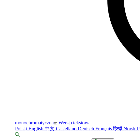
monochromatyczna
Wersja tekstowa
Polski
English
中文
Castellano
Deutsch
Français
हिन्दी
Norsk
Р