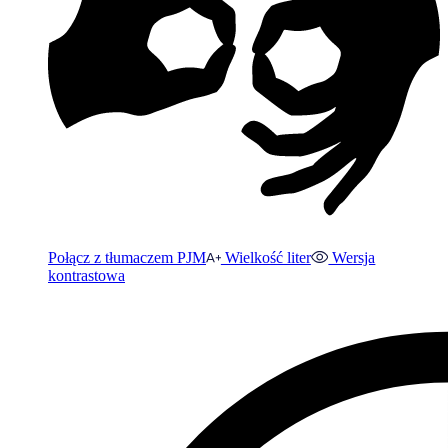
Połącz z tłumaczem PJM
Wielkość liter
Wersja
kontrastowa