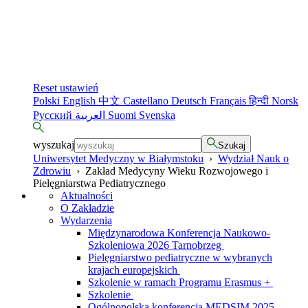
Reset ustawień
Polski
English
中文
Castellano
Deutsch
Français
हिन्दी
Norsk
Русский
العربية
Suomi
Svenska
wyszukaj
Szukaj
Uniwersytet Medyczny w Białymstoku
›
Wydział Nauk o
Zdrowiu
›
Zakład Medycyny Wieku Rozwojowego i
Pielęgniarstwa Pediatrycznego
Aktualności
O Zakładzie
Wydarzenia
Międzynarodowa Konferencja Naukowo-
Szkoleniowa 2026 Tarnobrzeg
Pielęgniarstwo pediatryczne w wybranych
krajach europejskich
Szkolenie w ramach Programu Erasmus +
Szkolenie
Ogólnopolska konferencja MEDSIM 2025