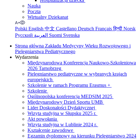
Hospitalizacja dziecka
Nauka
Poczta
Wirtualny Dziekanat
Polski
English
中文
Castellano
Deutsch
Français
हिन्दी
Norsk
Русский
العربية
Suomi
Svenska
Strona główna Zakładu Medycyny Wieku Rozwojowego i
Pielęgniarstwa Pediatrycznego
Wydarzenia
Międzynarodowa Konferencja Naukowo-Szkoleniowa
2026 Tarnobrzeg
Pielęgniarstwo pediatryczne w wybranych krajach
europejskich
Szkolenie w ramach Programu Erasmus +
Szkolenie
Ogólnopolska konferencja MEDSIM 2025
Międzynarodowy Dzień Sportu UMB
Lider Doskonałości Dydaktycznej
Wizyta studyjna w Słupsku 2025 r.
Akt powołania
Wizyta studyjna w Lublinie 2024 r.
Kształcenie zawodowe
Egzamin dyplomowy na kierunku Pielęgniarstwo 2024