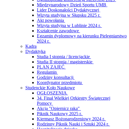
Międzynarodowy Dzień Sportu UMB
Lider Doskonałości Dydaktycznej
Wizyta studyjna w Słupsku 2025 r.
Akt powołania
Wizyta studyjna w Lublinie 2024 r.
Kształcenie zawodowe
Egzamin dyplomowy na kierunku Pielęgniarstwo
2024 r.
Kadra
Dydaktyka
Studia I stopnia / licencjackie
Studia II stopnia / magisterskie
PLAN ZAJĘĆ
Regulamin
Godziny konsultacji
Koordynator przedmiotu
Studenckie Koło Naukowe
OGŁOSZENIA
34. Finał Wielkiej Orkiestry Świątecznej
Pomocy
Akcja "Opiernicz raka"
Piknik Naukowy 2025 r.
Kiermasz Bożonarodzeniowy 2024 r.
Rodzinny Piknik Nauki i Sztuki 2024 r.