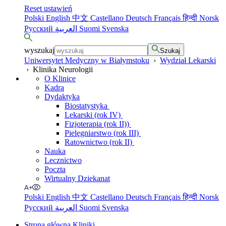
Reset ustawień
Polski
English
中文
Castellano
Deutsch
Français
हिन्दी
Norsk
Русский
العربية
Suomi
Svenska
wyszukaj
Szukaj
Uniwersytet Medyczny w Białymstoku
›
Wydział Lekarski
›
Klinika Neurologii
O Klinice
Kadra
Dydaktyka
Biostatystyka
Lekarski (rok IV)
Fizjoterapia (rok II))
Pielęgniarstwo (rok III)
Ratownictwo (rok II)
Nauka
Lecznictwo
Poczta
Wirtualny Dziekanat
Polski
English
中文
Castellano
Deutsch
Français
हिन्दी
Norsk
Русский
العربية
Suomi
Svenska
Strona główna Kliniki