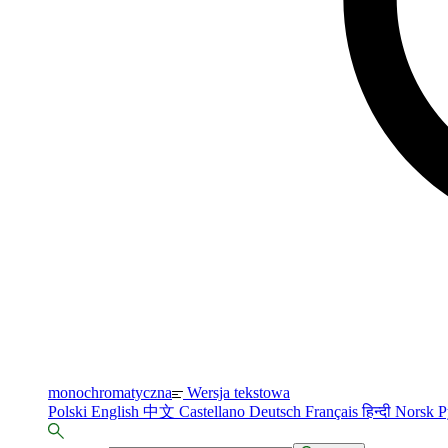
monochromatyczna
Wersja tekstowa
Polski
English
中文
Castellano
Deutsch
Français
हिन्दी
Norsk
Р