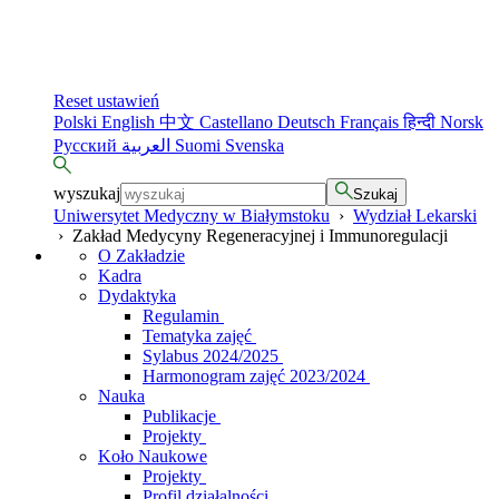
Reset ustawień
Polski
English
中文
Castellano
Deutsch
Français
हिन्दी
Norsk
Русский
العربية
Suomi
Svenska
wyszukaj
Szukaj
Uniwersytet Medyczny w Białymstoku
›
Wydział Lekarski
›
Zakład Medycyny Regeneracyjnej i Immunoregulacji
O Zakładzie
Kadra
Dydaktyka
Regulamin
Tematyka zajęć
Sylabus 2024/2025
Harmonogram zajęć 2023/2024
Nauka
Publikacje
Projekty
Koło Naukowe
Projekty
Profil działalności