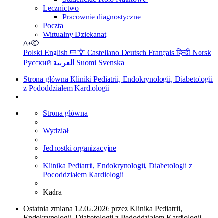
Lecznictwo
Pracownie diagnostyczne
Poczta
Wirtualny Dziekanat
Polski
English
中文
Castellano
Deutsch
Français
हिन्दी
Norsk
Русский
العربية
Suomi
Svenska
Strona główna Kliniki Pediatrii, Endokrynologii, Diabetologii
z Pododdziałem Kardiologii
Strona główna
Wydział
Jednostki organizacyjne
Klinika Pediatrii, Endokrynologii, Diabetologii z
Pododdziałem Kardiologii
Kadra
Ostatnia zmiana 12.02.2026 przez Klinika Pediatrii,
Endokrynologii, Diabetologii z Pododdziałem Kardiologii