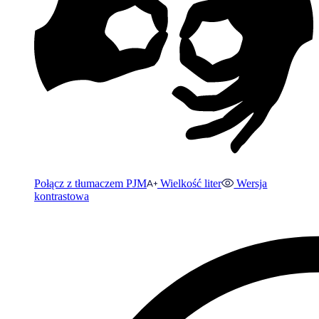
Połącz z tłumaczem PJM
Wielkość liter
Wersja
kontrastowa