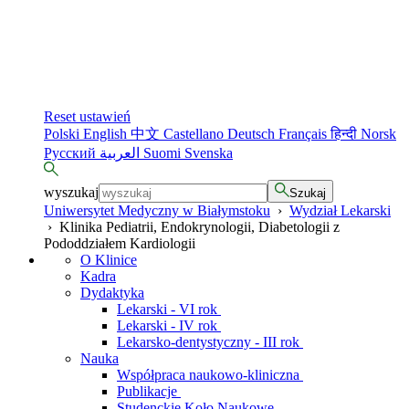
Reset ustawień
Polski
English
中文
Castellano
Deutsch
Français
हिन्दी
Norsk
Русский
العربية
Suomi
Svenska
wyszukaj
Szukaj
Uniwersytet Medyczny w Białymstoku
›
Wydział Lekarski
›
Klinika Pediatrii, Endokrynologii, Diabetologii z
Pododdziałem Kardiologii
O Klinice
Kadra
Dydaktyka
Lekarski - VI rok
Lekarski - IV rok
Lekarsko-dentystyczny - III rok
Nauka
Współpraca naukowo-kliniczna
Publikacje
Studenckie Koło Naukowe