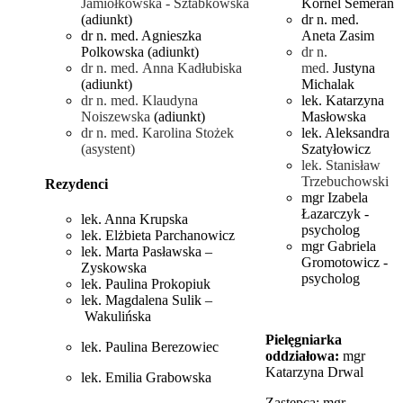
Jamiołkowska - Sztabkowska
Kornel Semeran
(adiunkt)
dr n. med.
dr n. med. Agnieszka
Aneta Zasim
Polkowska (adiunkt)
dr n.
dr n. med.
Anna Kadłubiska
med.
Justyna
(adiunkt)
Michalak
dr n. med. Klaudyna
lek. Katarzyna
Noiszewska
(adiunkt)
Masłowska
dr n. med. Karolina Stożek
lek. Aleksandra
(asystent)
Szatyłowicz
lek. Stanisław
Trzebuchowski
Rezydenci
mgr Izabela
Łazarczyk -
lek. Anna Krupska
psycholog
lek. Elżbieta Parchanowicz
mgr Gabriela
lek. Marta Pasławska –
Gromotowicz -
Zyskowska
psycholog
lek. Paulina Prokopiuk
lek. Magdalena Sulik –
Wakulińska
Pielęgniarka
lek. Paulina Berezowiec
oddziałowa:
mgr
Katarzyna Drwal
lek. Emilia Grabowska
Zastępca: mgr