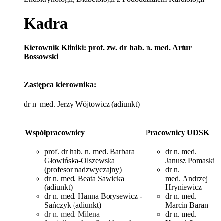
Kadra
Kierownik Kliniki: prof. zw. dr hab. n. med. Artur
Bossowski
Zastępca kierownika:
dr n. med. Jerzy Wójtowicz (adiunkt)
Współpracownicy
Pracownicy UDSK
prof. dr hab. n. med. Barbara
dr n. med.
Głowińska-Olszewska
Janusz Pomaski
(profesor nadzwyczajny)
dr n.
dr n. med. Beata Sawicka
med. Andrzej
(adiunkt)
Hryniewicz
dr n. med. Hanna Borysewicz -
dr n. med.
Sańczyk (adiunkt)
Marcin Baran
dr n. med. Milena
dr n. med.