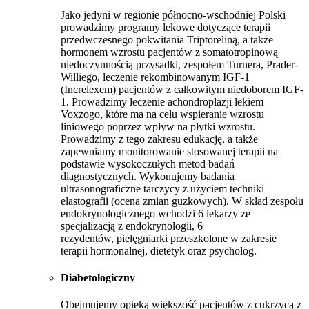
Jako jedyni w regionie północno-wschodniej Polski
prowadzimy programy lekowe dotyczące terapii
przedwczesnego pokwitania Triptoreliną, a także
hormonem wzrostu pacjentów z somatotropinową
niedoczynnością przysadki, zespołem Turnera, Prader-
Williego, leczenie rekombinowanym IGF-1
(Increlexem) pacjentów z całkowitym niedoborem IGF-
1. Prowadzimy leczenie achondroplazji lekiem
Voxzogo, które ma na celu wspieranie wzrostu
liniowego poprzez wpływ na płytki wzrostu.
Prowadzimy z tego zakresu edukację, a także
zapewniamy monitorowanie stosowanej terapii na
podstawie wysokoczułych metod badań
diagnostycznych. Wykonujemy badania
ultrasonograficzne tarczycy z użyciem techniki
elastografii (ocena zmian guzkowych). W skład zespołu
endokrynologicznego wchodzi 6 lekarzy ze
specjalizacją z endokrynologii, 6
rezydentów, pielęgniarki przeszkolone w zakresie
terapii hormonalnej, dietetyk oraz psycholog.
Diabetologiczny
Obejmujemy opieką większość pacjentów z cukrzycą z