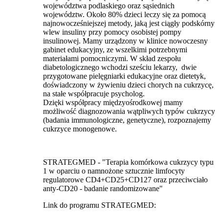
województwa podlaskiego oraz sąsiednich
województw. Około 80% dzieci leczy się za pomocą
najnowocześniejszej metody, jaką jest ciągły podskórny
wlew insuliny przy pomocy osobistej pompy
insulinowej. Mamy urządzony w klinice nowoczesny
gabinet edukacyjny, ze wszelkimi potrzebnymi
materiałami pomocniczymi. W skład zespołu
diabetologicznego wchodzi sześciu lekarzy, dwie
przygotowane pielęgniarki edukacyjne oraz dietetyk,
doświadczony w żywieniu dzieci chorych na cukrzycę,
na stałe współpracuje psycholog.
Dzięki współpracy międzyośrodkowej mamy
możliwość diagnozowania wątpliwych typów cukrzycy
(badania immunologiczne, genetyczne), rozpoznajemy
cukrzyce monogenowe.
STRATEGMED - "Terapia komórkowa cukrzycy typu
1 w oparciu o namnożone sztucznie limfocyty
regulatorowe CD4+CD25+CD127 oraz przeciwciało
anty-CD20 - badanie randomizowane"
Link do programu STRATEGMED: