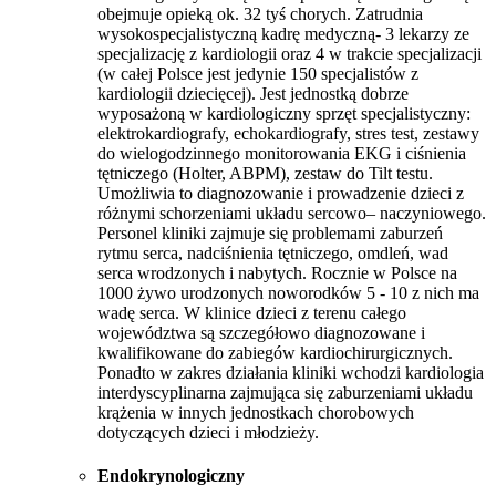
obejmuje opieką ok. 32 tyś chorych. Zatrudnia
wysokospecjalistyczną kadrę medyczną- 3 lekarzy ze
specjalizację z kardiologii oraz 4 w trakcie specjalizacji
(w całej Polsce jest jedynie 150 specjalistów z
kardiologii dziecięcej). Jest jednostką dobrze
wyposażoną w kardiologiczny sprzęt specjalistyczny:
elektrokardiografy, echokardiografy, stres test, zestawy
do wielogodzinnego monitorowania EKG i ciśnienia
tętniczego (Holter, ABPM), zestaw do Tilt testu.
Umożliwia to diagnozowanie i prowadzenie dzieci z
różnymi schorzeniami układu sercowo– naczyniowego.
Personel kliniki zajmuje się problemami zaburzeń
rytmu serca, nadciśnienia tętniczego, omdleń, wad
serca wrodzonych i nabytych. Rocznie w Polsce na
1000 żywo urodzonych noworodków 5 - 10 z nich ma
wadę serca. W klinice dzieci z terenu całego
województwa są szczegółowo diagnozowane i
kwalifikowane do zabiegów kardiochirurgicznych.
Ponadto w zakres działania kliniki wchodzi kardiologia
interdyscyplinarna zajmująca się zaburzeniami układu
krążenia w innych jednostkach chorobowych
dotyczących dzieci i młodzieży.
Endokrynologiczny