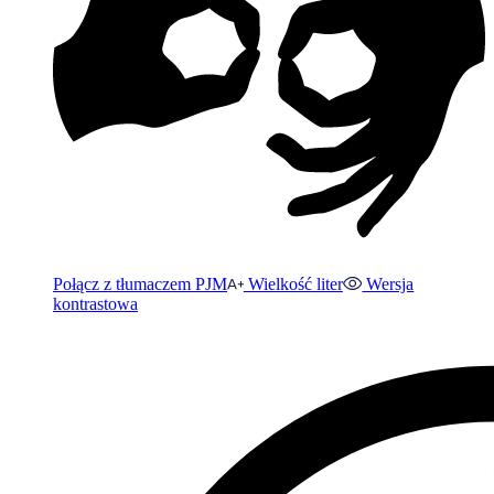
Połącz z tłumaczem PJM
Wielkość liter
Wersja
kontrastowa