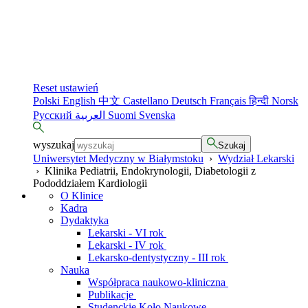
Reset ustawień
Polski
English
中文
Castellano
Deutsch
Français
हिन्दी
Norsk
Русский
العربية
Suomi
Svenska
wyszukaj
Szukaj
Uniwersytet Medyczny w Białymstoku
›
Wydział Lekarski
›
Klinika Pediatrii, Endokrynologii, Diabetologii z
Pododdziałem Kardiologii
O Klinice
Kadra
Dydaktyka
Lekarski - VI rok
Lekarski - IV rok
Lekarsko-dentystyczny - III rok
Nauka
Współpraca naukowo-kliniczna
Publikacje
Studenckie Koło Naukowe