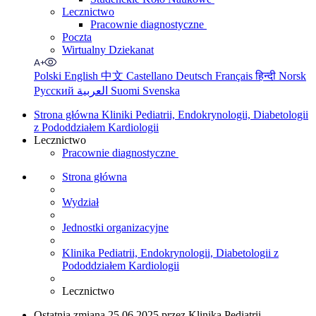
Lecznictwo
Pracownie diagnostyczne
Poczta
Wirtualny Dziekanat
Polski
English
中文
Castellano
Deutsch
Français
हिन्दी
Norsk
Русский
العربية
Suomi
Svenska
Strona główna Kliniki Pediatrii, Endokrynologii, Diabetologii
z Pododdziałem Kardiologii
Lecznictwo
Pracownie diagnostyczne
Strona główna
Wydział
Jednostki organizacyjne
Klinika Pediatrii, Endokrynologii, Diabetologii z
Pododdziałem Kardiologii
Lecznictwo
Ostatnia zmiana 25.06.2025 przez Klinika Pediatrii,