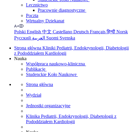
Lecznictwo
Pracownie diagnostyczne
Poczta
Wirtualny Dziekanat
Polski
English
中文
Castellano
Deutsch
Français
हिन्दी
Norsk
Русский
العربية
Suomi
Svenska
Strona główna Kliniki Pediatrii, Endokrynologii, Diabetologii
z Pododdziałem Kardiologii
Nauka
Współpraca naukowo-kliniczna
Publikacje
Studenckie Koło Naukowe
Strona główna
Wydział
Jednostki organizacyjne
Klinika Pediatrii, Endokrynologii, Diabetologii z
Pododdziałem Kardiologii