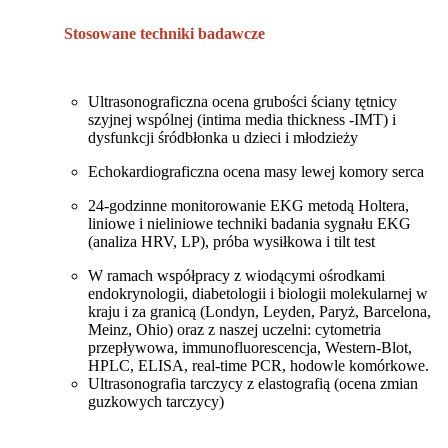
Stosowane techniki badawcze
Ultrasonograficzna ocena grubości ściany tętnicy
szyjnej wspólnej (intima media thickness -IMT) i
dysfunkcji śródbłonka u dzieci i młodzieży
Echokardiograficzna ocena masy lewej komory serca
24-godzinne monitorowanie EKG metodą Holtera,
liniowe i nieliniowe techniki badania sygnału EKG
(analiza HRV, LP), próba wysiłkowa i tilt test
W ramach współpracy z wiodącymi ośrodkami
endokrynologii, diabetologii i biologii molekularnej w
kraju i za granicą (Londyn, Leyden, Paryż, Barcelona,
Meinz, Ohio) oraz z naszej uczelni: cytometria
przepływowa, immunofluorescencja, Western-Blot,
HPLC, ELISA, real-time PCR, hodowle komórkowe.
Ultrasonografia tarczycy z elastografią (ocena zmian
guzkowych tarczycy)