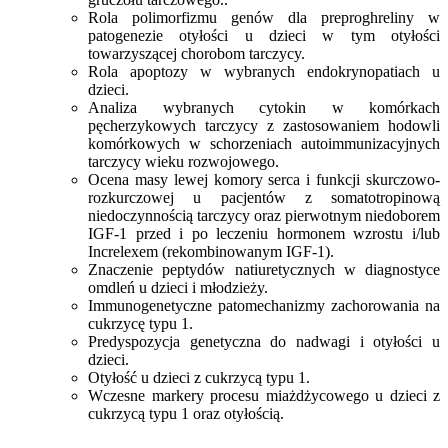
Rola polimorfizmu genów dla preproghreliny w
patogenezie otyłości u dzieci w tym otyłości
towarzyszącej chorobom tarczycy.
Rola apoptozy w wybranych endokrynopatiach u
dzieci.
Analiza wybranych cytokin w komórkach
pęcherzykowych tarczycy z zastosowaniem hodowli
komórkowych w schorzeniach autoimmunizacyjnych
tarczycy wieku rozwojowego.
Ocena masy lewej komory serca i funkcji skurczowo-
rozkurczowej u pacjentów z somatotropinową
niedoczynnością tarczycy oraz pierwotnym niedoborem
IGF-1 przed i po leczeniu hormonem wzrostu i/lub
Increlexem (rekombinowanym IGF-1).
Znaczenie peptydów natiuretycznych w diagnostyce
omdleń u dzieci i młodzieży.
Immunogenetyczne patomechanizmy zachorowania na
cukrzycę typu 1.
Predyspozycja genetyczna do nadwagi i otyłości u
dzieci.
Otyłość u dzieci z cukrzycą typu 1.
Wczesne markery procesu miażdżycowego u dzieci z
cukrzycą typu 1 oraz otyłością.