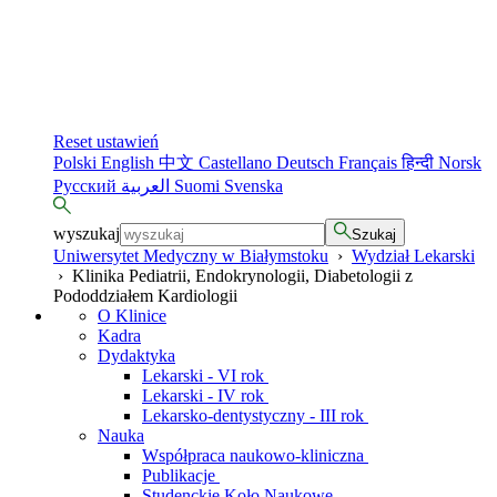
Reset ustawień
Polski
English
中文
Castellano
Deutsch
Français
हिन्दी
Norsk
Русский
العربية
Suomi
Svenska
wyszukaj
Szukaj
Uniwersytet Medyczny w Białymstoku
›
Wydział Lekarski
›
Klinika Pediatrii, Endokrynologii, Diabetologii z
Pododdziałem Kardiologii
O Klinice
Kadra
Dydaktyka
Lekarski - VI rok
Lekarski - IV rok
Lekarsko-dentystyczny - III rok
Nauka
Współpraca naukowo-kliniczna
Publikacje
Studenckie Koło Naukowe