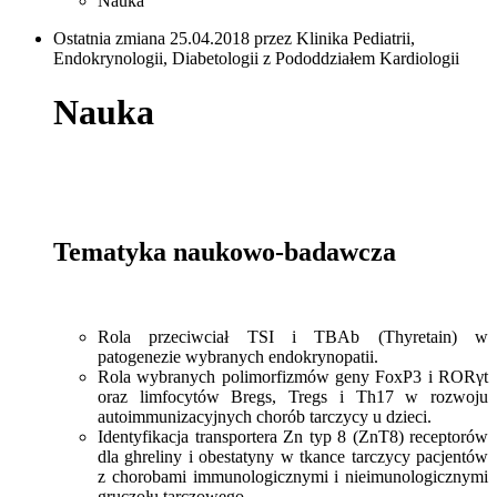
Nauka
Ostatnia zmiana 25.04.2018 przez Klinika Pediatrii,
Endokrynologii, Diabetologii z Pododdziałem Kardiologii
Nauka
Tematyka naukowo-badawcza
Rola przeciwciał TSI i TBAb (Thyretain) w
patogenezie wybranych endokrynopatii.
Rola wybranych polimorfizmów geny FoxP3 i RORγt
oraz limfocytów Bregs, Tregs i Th17 w rozwoju
autoimmunizacyjnych chorób tarczycy u dzieci.
Identyfikacja transportera Zn typ 8 (ZnT8) receptorów
dla ghreliny i obestatyny w tkance tarczycy pacjentów
z chorobami immunologicznymi i nieimunologicznymi
gruczołu tarczowego..