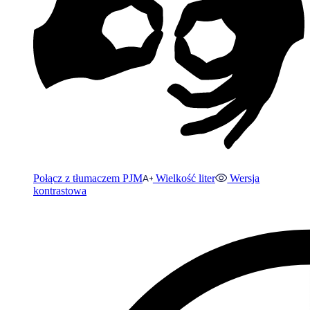
Połącz z tłumaczem PJM
Wielkość liter
Wersja
kontrastowa