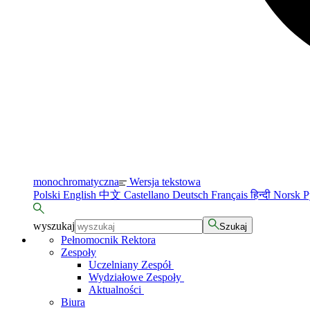
monochromatyczna
Wersja tekstowa
Polski
English
中文
Castellano
Deutsch
Français
हिन्दी
Norsk
Р
wyszukaj
Szukaj
Pełnomocnik Rektora
Zespoły
Uczelniany Zespół
Wydziałowe Zespoły
Aktualności
Biura