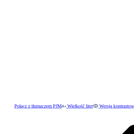
Połącz z tłumaczem PJM
Wielkość liter
Wersja kontrasto