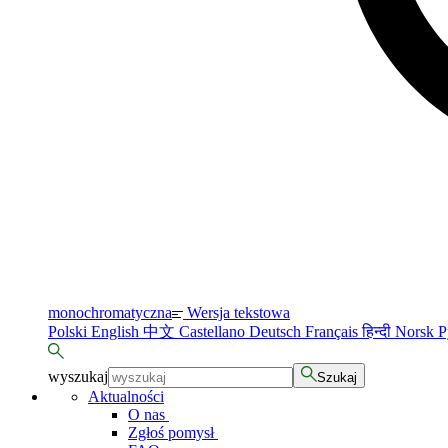
monochromatyczna
Wersja tekstowa
Polski
English
中文
Castellano
Deutsch
Français
हिन्दी
Norsk
Р
wyszukaj
Szukaj
Aktualności
O nas
Zgłoś pomysł