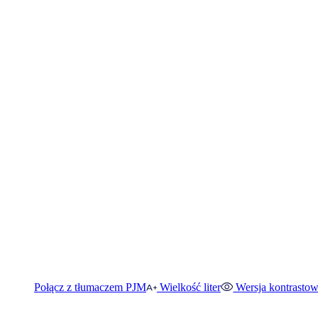
Połącz z tłumaczem PJM
Wielkość liter
Wersja kontrasto