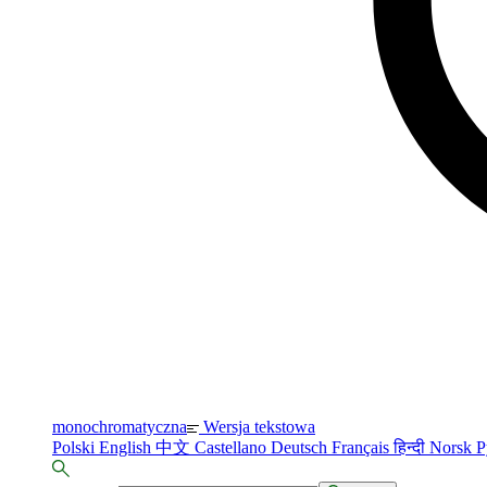
monochromatyczna
Wersja tekstowa
Polski
English
中文
Castellano
Deutsch
Français
हिन्दी
Norsk
Р