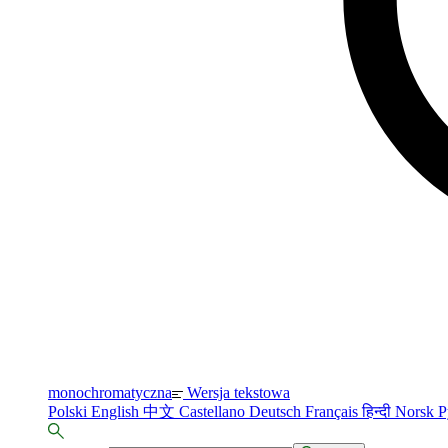
monochromatyczna
Wersja tekstowa
Polski
English
中文
Castellano
Deutsch
Français
हिन्दी
Norsk
Р