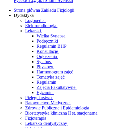
Русский
العربية
Suomi
Svenska
Strona główna Zakładu Fizjologii
Dydaktyka
Logopedia
Elektroradiologia
Lekarski
Wielka Synapsa
Podręczniki
Regulamin BHP
Konsultacje
Ogłoszenia
Sylabus
Physioex
Harmonogram zajęć
Tematyka zajęć
Regulamin
Zajęcia Fakultatywne
Egzamin
Pielęgniarstwo
Ratownictwo Medyczne
Zdrowie Publiczne i Epidemiologia
Biostatystyka kliniczna II st. stacjonarna
Fizjoterapia
Lekarsko-dentystyczny