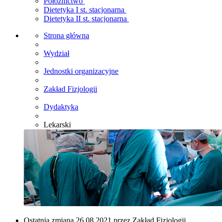
Położnictwo
Dietetyka I st. stacjonarna
Dietetyka II st. stacjonarna
Strona główna
Wydział
Jednostki organizacyjne
Zakład Fizjologii
Dydaktyka
Lekarski
Ostatnia zmiana 26.08.2021 przez Zakład Fizjologii