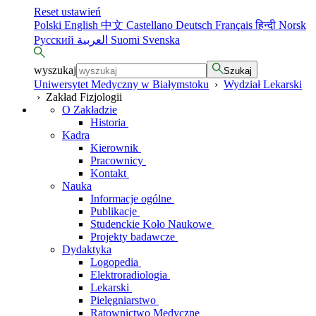
Reset ustawień
Polski
English
中文
Castellano
Deutsch
Français
हिन्दी
Norsk
Русский
العربية
Suomi
Svenska
wyszukaj
Szukaj
Uniwersytet Medyczny w Białymstoku
›
Wydział Lekarski
›
Zakład Fizjologii
O Zakładzie
Historia
Kadra
Kierownik
Pracownicy
Kontakt
Nauka
Informacje ogólne
Publikacje
Studenckie Koło Naukowe
Projekty badawcze
Dydaktyka
Logopedia
Elektroradiologia
Lekarski
Pielęgniarstwo
Ratownictwo Medyczne