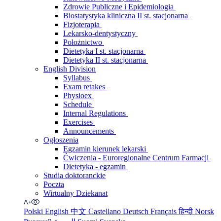
Zdrowie Publiczne i Epidemiologia
Biostatystyka kliniczna II st. stacjonarna
Fizjoterapia
Lekarsko-dentystyczny
Położnictwo
Dietetyka I st. stacjonarna
Dietetyka II st. stacjonarna
English Division
Syllabus
Exam retakes
Physioex
Schedule
Internal Regulations
Exercises
Announcements
Ogłoszenia
Egzamin kierunek lekarski
Ćwiczenia - Euroregionalne Centrum Farmacji
Dietetyka - egzamin
Studia doktoranckie
Poczta
Wirtualny Dziekanat
Polski
English
中文
Castellano
Deutsch
Français
हिन्दी
Norsk