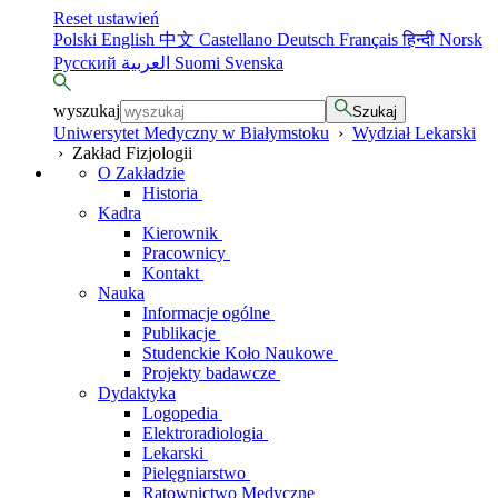
Reset ustawień
Polski
English
中文
Castellano
Deutsch
Français
हिन्दी
Norsk
Русский
العربية
Suomi
Svenska
wyszukaj
Szukaj
Uniwersytet Medyczny w Białymstoku
›
Wydział Lekarski
›
Zakład Fizjologii
O Zakładzie
Historia
Kadra
Kierownik
Pracownicy
Kontakt
Nauka
Informacje ogólne
Publikacje
Studenckie Koło Naukowe
Projekty badawcze
Dydaktyka
Logopedia
Elektroradiologia
Lekarski
Pielęgniarstwo
Ratownictwo Medyczne