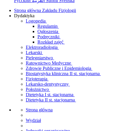
Русский
العربية
Suomi
Svenska
Strona główna Zakładu Fizjologii
Dydaktyka
Logopedia
Regulamin
Ogłoszenia
Podręczniki
Rozkład zajęć
Elektroradiologia
Lekarski
Pielęgniarstwo
Ratownictwo Medyczne
Zdrowie Publiczne i Epidemiologia
Biostatystyka kliniczna II st. stacjonarna
Fizjoterapia
Lekarsko-dentystyczny
Położnictwo
Dietetyka I st. stacjonarna
Dietetyka II st. stacjonarna
Strona główna
Wydział
Jednostki organizacyjne