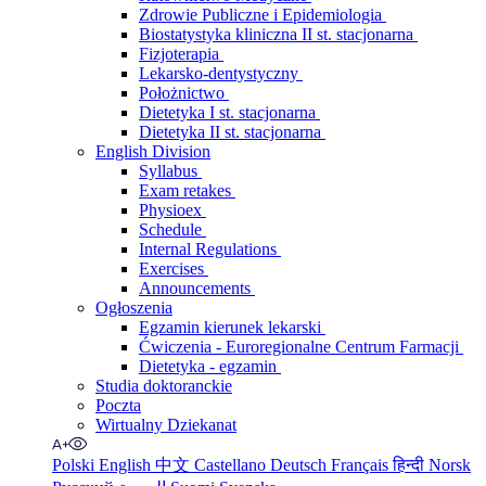
Zdrowie Publiczne i Epidemiologia
Biostatystyka kliniczna II st. stacjonarna
Fizjoterapia
Lekarsko-dentystyczny
Położnictwo
Dietetyka I st. stacjonarna
Dietetyka II st. stacjonarna
English Division
Syllabus
Exam retakes
Physioex
Schedule
Internal Regulations
Exercises
Announcements
Ogłoszenia
Egzamin kierunek lekarski
Ćwiczenia - Euroregionalne Centrum Farmacji
Dietetyka - egzamin
Studia doktoranckie
Poczta
Wirtualny Dziekanat
Polski
English
中文
Castellano
Deutsch
Français
हिन्दी
Norsk