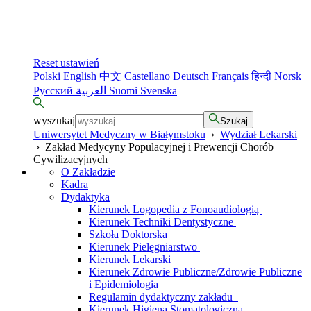
Reset ustawień
Polski
English
中文
Castellano
Deutsch
Français
हिन्दी
Norsk
Русский
العربية
Suomi
Svenska
wyszukaj
Szukaj
Uniwersytet Medyczny w Białymstoku
›
Wydział Lekarski
›
Zakład Medycyny Populacyjnej i Prewencji Chorób
Cywilizacyjnych
O Zakładzie
Kadra
Dydaktyka
Kierunek Logopedia z Fonoaudiologią
Kierunek Techniki Dentystyczne
Szkoła Doktorska
Kierunek Pielęgniarstwo
Kierunek Lekarski
Kierunek Zdrowie Publiczne/Zdrowie Publiczne
i Epidemiologia
Regulamin dydaktyczny zakładu
Kierunek Higiena Stomatologiczna