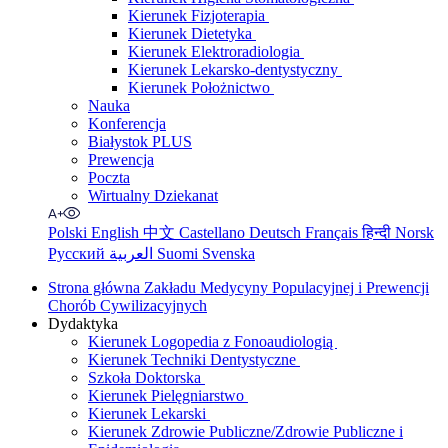
Kierunek Fizjoterapia
Kierunek Dietetyka
Kierunek Elektroradiologia
Kierunek Lekarsko-dentystyczny
Kierunek Położnictwo
Nauka
Konferencja
Białystok PLUS
Prewencja
Poczta
Wirtualny Dziekanat
Polski
English
中文
Castellano
Deutsch
Français
हिन्दी
Norsk
Русский
العربية
Suomi
Svenska
Strona główna Zakładu Medycyny Populacyjnej i Prewencji
Chorób Cywilizacyjnych
Dydaktyka
Kierunek Logopedia z Fonoaudiologią
Kierunek Techniki Dentystyczne
Szkoła Doktorska
Kierunek Pielęgniarstwo
Kierunek Lekarski
Kierunek Zdrowie Publiczne/Zdrowie Publiczne i