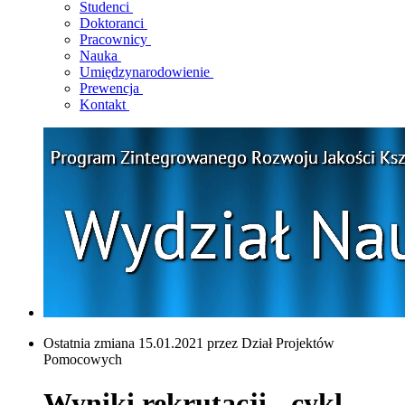
Studenci
Doktoranci
Pracownicy
Nauka
Umiędzynarodowienie
Prewencja
Kontakt
Ostatnia zmiana 15.01.2021 przez Dział Projektów
Pomocowych
Wyniki rekrutacji - cykl