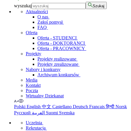
wyszukaj
Szukaj
Aktualności
O nas
Zgłoś pomysł
FAQ
Oferta
Oferta - STUDENCI
Oferta - DOKTORANCI
Oferta - PRACOWNICY
Projekty
Projekty realizowane
Projekty zrealizowane
Nabory i konkursy
Archiwum konkursów
Media
Kontakt
Poczta
Wirtualny Dziekanat
Polski
English
中文
Castellano
Deutsch
Français
हिन्दी
Norsk
Русский
العربية
Suomi
Svenska
Uczelnia
Rekrutacja