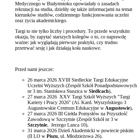
Medycznego w Białymstoku opowiadały o zasadach
rekrutacji na studia, dzieliły się także informacjami na temat
kierunków studiów, codziennego funkcjonowania uczelni
oraz życia akademickiego.
Targi to nie tylko liczby i procedury. To przede wszystkim
okazja, by zapytać starszych kolegów o to, co naprawdę
ważne: jak wyglądają pierwsze praktyki, czy trudno
przetrwać sesję i jak działają koła naukowe.
Przed nami jeszcze:
26 marca 2026 XVIII Siedleckie Targi Edukacyjne
Uczelni Wyższych (Zespół Szkół Ponadpodstawowych
nr 3 im. Stanisława Staszica w
Siedlcach
),
27 marca 2026 XXV Targi Szkół Wyższych "Targi
Kariery i Pracy 2026" (Al. Kard. Wyszyńskiego 3
Augustowskie Centrum Edukacyjne w
Augustowie
),
27 marca 2026 III Giełda Pomysłów na Przyszłość
Zawodową w Szczytnie (Zespół Szkół nr 3 w
Szczytnie
, Jerzego Lanca 10),
31 marca 2026 Dzień Akademicki w powiecie piskim
(II LO w
Piszu
, ul. Młodzieżowa 26).