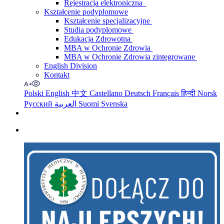
Rejestracja elektroniczna
Kształcenie podyplomowe
Kształcenie specjalizacyjne
Studia podyplomowe
Edukacja Zdrowotna
MBA w Ochronie Zdrowia
MBA w Ochronie Zdrowia zintegrowane
English Division
Kontakt
Polski
English
中文
Castellano
Deutsch
Français
हिन्दी
Norsk
Русский
العربية
Suomi
Svenska