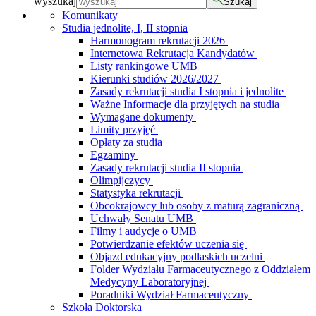
wyszukaj
Szukaj
Komunikaty
Studia jednolite, I, II stopnia
Harmonogram rekrutacji 2026
Internetowa Rekrutacja Kandydatów
Listy rankingowe UMB
Kierunki studiów 2026/2027
Zasady rekrutacji studia I stopnia i jednolite
Ważne Informacje dla przyjętych na studia
Wymagane dokumenty
Limity przyjęć
Opłaty za studia
Egzaminy
Zasady rekrutacji studia II stopnia
Olimpijczycy
Statystyka rekrutacji
Obcokrajowcy lub osoby z maturą zagraniczną
Uchwały Senatu UMB
Filmy i audycje o UMB
Potwierdzanie efektów uczenia się
Objazd edukacyjny podlaskich uczelni
Folder Wydziału Farmaceutycznego z Oddziałem
Medycyny Laboratoryjnej
Poradniki Wydział Farmaceutyczny
Szkoła Doktorska