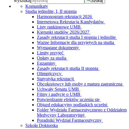
wyszukaj
Szukaj
Komunikaty
Studia jednolite, I, II stopnia
Harmonogram rekrutacji 2026
Internetowa Rekrutacja Kandydatów
Listy rankingowe UMB
Kierunki studiów 2026/2027
Zasady rekrutacji studia I stopnia i jednolite
Ważne Informacje dla przyjętych na studia
Wymagane dokumenty
Limity przyjęć
Opłaty za studia
Egzaminy
Zasady rekrutacji studia II stopnia
Olimpijczycy
Statystyka rekrutacji
Obcokrajowcy lub osoby z maturą zagraniczną
Uchwały Senatu UMB
Filmy i audycje o UMB
Potwierdzanie efektów uczenia się
Objazd edukacyjny podlaskich uczelni
Folder Wydziału Farmaceutycznego z Oddziałem
Medycyny Laboratoryjnej
Poradniki Wydział Farmaceutyczny
Szkoła Doktorska