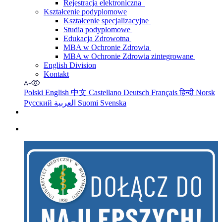
Rejestracja elektroniczna
Kształcenie podyplomowe
Kształcenie specjalizacyjne
Studia podyplomowe
Edukacja Zdrowotna
MBA w Ochronie Zdrowia
MBA w Ochronie Zdrowia zintegrowane
English Division
Kontakt
Polski
English
中文
Castellano
Deutsch
Français
हिन्दी
Norsk
Русский
العربية
Suomi
Svenska