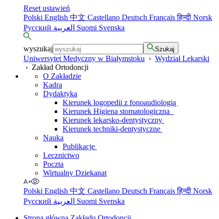
Reset ustawień
Polski
English
中文
Castellano
Deutsch
Français
हिन्दी
Norsk
Русский
العربية
Suomi
Svenska
wyszukaj
Szukaj
Uniwersytet Medyczny w Białymstoku
›
Wydział Lekarski
›
Zakład Ortodoncji
O Zakładzie
Kadra
Dydaktyka
Kierunek logopedii z fonoaudiologią
Kierunek Higiena stomatologiczna
Kierunek lekarsko-dentystyczny
Kierunek techniki-dentystyczne
Nauka
Publikacje
Lecznictwo
Poczta
Wirtualny Dziekanat
Polski
English
中文
Castellano
Deutsch
Français
हिन्दी
Norsk
Русский
العربية
Suomi
Svenska
Strona główna Zakładu Ortodoncji