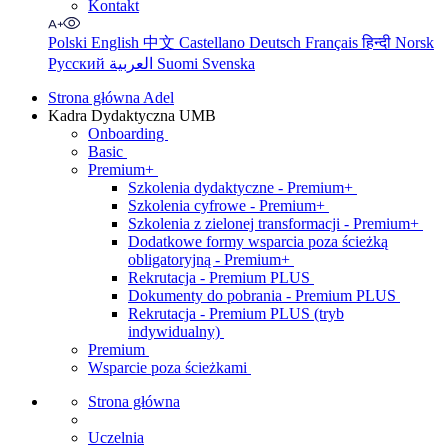
Kontakt
Polski
English
中文
Castellano
Deutsch
Français
हिन्दी
Norsk
Русский
العربية
Suomi
Svenska
Strona główna Adel
Kadra Dydaktyczna UMB
Onboarding
Basic
Premium+
Szkolenia dydaktyczne - Premium+
Szkolenia cyfrowe - Premium+
Szkolenia z zielonej transformacji - Premium+
Dodatkowe formy wsparcia poza ścieżką
obligatoryjną - Premium+
Rekrutacja - Premium PLUS
Dokumenty do pobrania - Premium PLUS
Rekrutacja - Premium PLUS (tryb
indywidualny)
Premium
Wsparcie poza ścieżkami
Strona główna
Uczelnia