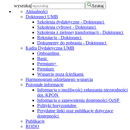
wyszukaj
Szukaj
Aktualności
Doktoranci UMB
Szkolenia dydaktyczne - Doktoranci
Szkolenia cyfrowe - Doktoranci
Szkolenia z zielonej transformacji - Doktoranci
Rekrutacja - Doktoranci
Dokumenty do pobrania - Doktoranci
Kadra Dydaktyczna UMB
Onboarding
Basic
Premium+
Premium
Wsparcie poza ścieżkami
Harmonogram udzielanego wsparcia
Pozostałe informacje
Informacja o możliwości zgłaszania niezgodności
dot. KPON
Informacja o zapewnieniu dostępności OzSP
Polityki horyzontalne
Przydatne linki oraz publikacje dotyczące
dostępności
Publikacje
RODO