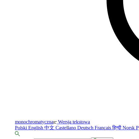
monochromatyczna
Wersja tekstowa
Polski
English
中文
Castellano
Deutsch
Français
हिन्दी
Norsk
Р