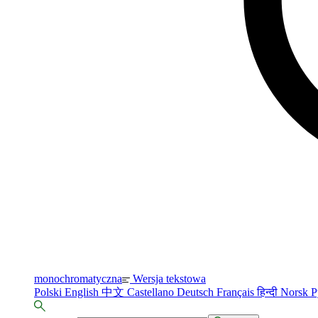
monochromatyczna
Wersja tekstowa
Polski
English
中文
Castellano
Deutsch
Français
हिन्दी
Norsk
Р