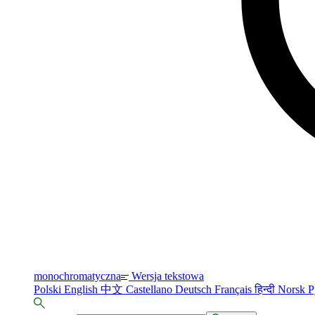
monochromatyczna
Wersja tekstowa
Polski
English
中文
Castellano
Deutsch
Français
हिन्दी
Norsk
Р