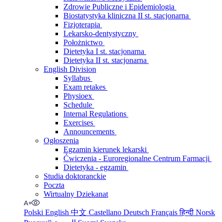
Zdrowie Publiczne i Epidemiologia
Biostatystyka kliniczna II st. stacjonarna
Fizjoterapia
Lekarsko-dentystyczny
Położnictwo
Dietetyka I st. stacjonarna
Dietetyka II st. stacjonarna
English Division
Syllabus
Exam retakes
Physioex
Schedule
Internal Regulations
Exercises
Announcements
Ogłoszenia
Egzamin kierunek lekarski
Ćwiczenia - Euroregionalne Centrum Farmacji
Dietetyka - egzamin
Studia doktoranckie
Poczta
Wirtualny Dziekanat
Polski
English
中文
Castellano
Deutsch
Français
हिन्दी
Norsk