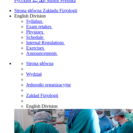
Русский
العربية
Suomi
Svenska
Strona główna Zakładu Fizjologii
English Division
Syllabus
Exam retakes
Physioex
Schedule
Internal Regulations
Exercises
Announcements
Strona główna
Wydział
Jednostki organizacyjne
Zakład Fizjologii
English Division