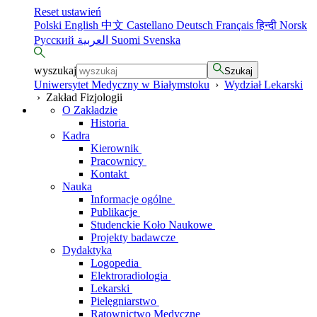
Reset ustawień
Polski
English
中文
Castellano
Deutsch
Français
हिन्दी
Norsk
Русский
العربية
Suomi
Svenska
wyszukaj
Szukaj
Uniwersytet Medyczny w Białymstoku
›
Wydział Lekarski
›
Zakład Fizjologii
O Zakładzie
Historia
Kadra
Kierownik
Pracownicy
Kontakt
Nauka
Informacje ogólne
Publikacje
Studenckie Koło Naukowe
Projekty badawcze
Dydaktyka
Logopedia
Elektroradiologia
Lekarski
Pielęgniarstwo
Ratownictwo Medyczne