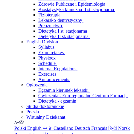
Zdrowie Publiczne i Epidemiologia
Biostatystyka kliniczna II st. stacjonarna
Fizjoterapia
Lekarsko-dentystyczny
Położnictwo
Dietetyka I st. stacjonarna
Dietetyka II st. stacjonarna
English Division
Syllabus
Exam retakes
Physioex
Schedule
Internal Regulations
Exercises
Announcements
Ogłoszenia
Egzamin kierunek lekarski
Ćwiczenia - Euroregionalne Centrum Farmacji
Dietetyka - egzamin
Studia doktoranckie
Poczta
Wirtualny Dziekanat
Polski
English
中文
Castellano
Deutsch
Français
हिन्दी
Norsk