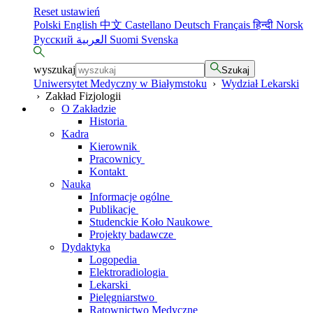
Reset ustawień
Polski
English
中文
Castellano
Deutsch
Français
हिन्दी
Norsk
Русский
العربية
Suomi
Svenska
wyszukaj
Szukaj
Uniwersytet Medyczny w Białymstoku
›
Wydział Lekarski
›
Zakład Fizjologii
O Zakładzie
Historia
Kadra
Kierownik
Pracownicy
Kontakt
Nauka
Informacje ogólne
Publikacje
Studenckie Koło Naukowe
Projekty badawcze
Dydaktyka
Logopedia
Elektroradiologia
Lekarski
Pielęgniarstwo
Ratownictwo Medyczne