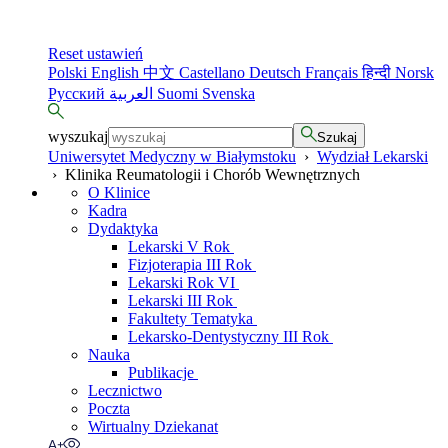
Reset ustawień
Polski
English
中文
Castellano
Deutsch
Français
हिन्दी
Norsk
Русский
العربية
Suomi
Svenska
wyszukaj
Szukaj
Uniwersytet Medyczny w Białymstoku
›
Wydział Lekarski
›
Klinika Reumatologii i Chorób Wewnętrznych
O Klinice
Kadra
Dydaktyka
Lekarski V Rok
Fizjoterapia III Rok
Lekarski Rok VI
Lekarski III Rok
Fakultety Tematyka
Lekarsko-Dentystyczny III Rok
Nauka
Publikacje
Lecznictwo
Poczta
Wirtualny Dziekanat