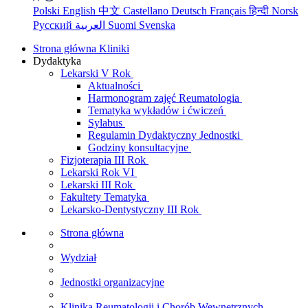
Polski
English
中文
Castellano
Deutsch
Français
हिन्दी
Norsk
Русский
العربية
Suomi
Svenska
Strona główna Kliniki
Dydaktyka
Lekarski V Rok
Aktualności
Harmonogram zajęć Reumatologia
Tematyka wykładów i ćwiczeń
Sylabus
Regulamin Dydaktyczny Jednostki
Godziny konsultacyjne
Fizjoterapia III Rok
Lekarski Rok VI
Lekarski III Rok
Fakultety Tematyka
Lekarsko-Dentystyczny III Rok
Strona główna
Wydział
Jednostki organizacyjne
Klinika Reumatologii i Chorób Wewnętrznych