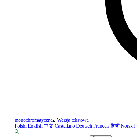
monochromatyczna
Wersja tekstowa
Polski
English
中文
Castellano
Deutsch
Français
हिन्दी
Norsk
Р