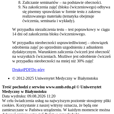
Zaliczanie seminariów – na podstawie obecności.
Na zakończenia zajęć (bloku ćwiczeniowego) odbywa
się pisemny sprawdzian w formie testu z zakresu
realizowanego materiału (tematyka obejmuje
ćwiczenia, seminaria i wykłady).
W przypadku niezaliczenia testu – test poprawkowy w ciągu
14 dni od zakończenia bloku ćwiczeniowego.
W przypadku nieobecności usprawiedliwionej – obowiązek
odrobienia zajęć po uprzednim uzgodnieniu z adiunktem
dydaktycznym. Warunkiem zaliczenia ćwiczeń jest obecność
na wszystkich ćwiczeniach. Możliwe jest odrobienie ćwiczeń
w przypadku nieobecności na mniej niż 30% zajęć
Drukuj
PDF
Do góry
© 2012-2025 Uniwersytet Medyczny w Białymstoku
Treść pochodzi z serwisu www.umb.edu.pl © Uniwersytet
Medyczny w Białymstoku
Data wydruku: 09.08.2026 11:20
W celu świadczenia usług na najwyższym poziomie stosujemy pliki
cookies. Korzystanie z naszej witryny oznacza, że będą one
zamieszczane w Państwa urządzeniu. W każdym momencie można