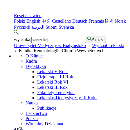
Reset ustawień
Polski
English
中文
Castellano
Deutsch
Français
हिन्दी
Norsk
Русский
العربية
Suomi
Svenska
wyszukaj
Szukaj
Uniwersytet Medyczny w Białymstoku
›
Wydział Lekarski
›
Klinika Reumatologii i Chorób Wewnętrznych
O Klinice
Kadra
Dydaktyka
Lekarski V Rok
Fizjoterapia III Rok
Lekarski Rok VI
Lekarski III Rok
Fakultety Tematyka
Lekarsko-Dentystyczny III Rok
Nauka
Publikacje
Lecznictwo
Poczta
Wirtualny Dziekanat