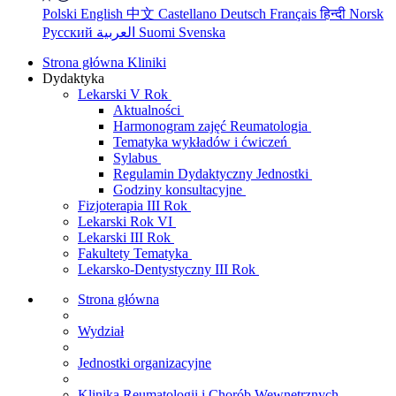
Polski
English
中文
Castellano
Deutsch
Français
हिन्दी
Norsk
Русский
العربية
Suomi
Svenska
Strona główna Kliniki
Dydaktyka
Lekarski V Rok
Aktualności
Harmonogram zajęć Reumatologia
Tematyka wykładów i ćwiczeń
Sylabus
Regulamin Dydaktyczny Jednostki
Godziny konsultacyjne
Fizjoterapia III Rok
Lekarski Rok VI
Lekarski III Rok
Fakultety Tematyka
Lekarsko-Dentystyczny III Rok
Strona główna
Wydział
Jednostki organizacyjne
Klinika Reumatologii i Chorób Wewnętrznych