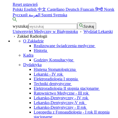
Reset ustawień
Polski
English
中文
Castellano
Deutsch
Français
हिन्दी
Norsk
Русский
العربية
Suomi
Svenska
wyszukaj
Szukaj
Uniwersytet Medyczny w Białymstoku
›
Wydział Lekarski
›
Zakład Radiologii
O Zakładzie
Realizowane świadczenia medyczne
Historia
Kadra
Godziny Konsultacyjne
Dydaktyka
Higiena Stomatologiczna
Lekarski - IV rok
Elektroradiologia I stopnia
Techniki dentystyczne
Elektroradiologia II stopnia stacjonarne
Ratownictwo Medyczne - III rok
Lekarsko-Dentystyczny - IV rok
Lekarsko-Dentystyczny-V rok
Lekarsko-Dentystyczny - II rok
Logopedia z Fonoaudiologią - I rok II stopnia
stacjonarne