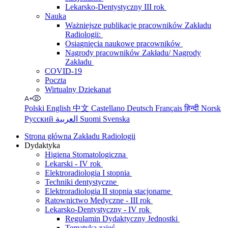
Lekarsko-Dentystyczny III rok
Nauka
Ważniejsze publikacje pracowników Zakładu
Radiologii:
Osiągnięcia naukowe pracowników
Nagrody pracowników Zakładu/ Nagrody
Zakładu
COVID-19
Poczta
Wirtualny Dziekanat
Polski
English
中文
Castellano
Deutsch
Français
हिन्दी
Norsk
Русский
العربية
Suomi
Svenska
Strona główna Zakładu Radiologii
Dydaktyka
Higiena Stomatologiczna
Lekarski - IV rok
Elektroradiologia I stopnia
Techniki dentystyczne
Elektroradiologia II stopnia stacjonarne
Ratownictwo Medyczne - III rok
Lekarsko-Dentystyczny - IV rok
Regulamin Dydaktyczny Jednostki
Tematyka zajęć