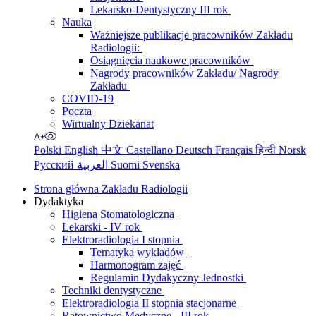
Lekarsko-Dentystyczny III rok
Nauka
Ważniejsze publikacje pracowników Zakładu
Radiologii:
Osiągnięcia naukowe pracowników
Nagrody pracowników Zakładu/ Nagrody
Zakładu
COVID-19
Poczta
Wirtualny Dziekanat
Polski
English
中文
Castellano
Deutsch
Français
हिन्दी
Norsk
Русский
العربية
Suomi
Svenska
Strona główna Zakładu Radiologii
Dydaktyka
Higiena Stomatologiczna
Lekarski - IV rok
Elektroradiologia I stopnia
Tematyka wykładów
Harmonogram zajęć
Regulamin Dydakyczny Jednostki
Techniki dentystyczne
Elektroradiologia II stopnia stacjonarne
Ratownictwo Medyczne - III rok