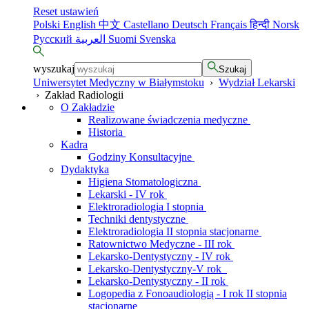
Reset ustawień
Polski
English
中文
Castellano
Deutsch
Français
हिन्दी
Norsk
Русский
العربية
Suomi
Svenska
wyszukaj
Szukaj
Uniwersytet Medyczny w Białymstoku
›
Wydział Lekarski
›
Zakład Radiologii
O Zakładzie
Realizowane świadczenia medyczne
Historia
Kadra
Godziny Konsultacyjne
Dydaktyka
Higiena Stomatologiczna
Lekarski - IV rok
Elektroradiologia I stopnia
Techniki dentystyczne
Elektroradiologia II stopnia stacjonarne
Ratownictwo Medyczne - III rok
Lekarsko-Dentystyczny - IV rok
Lekarsko-Dentystyczny-V rok
Lekarsko-Dentystyczny - II rok
Logopedia z Fonoaudiologią - I rok II stopnia
stacjonarne