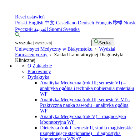
Reset ustawień
Polski
English
中文
Castellano
Deutsch
Français
हिन्दी
Norsk
Русский
العربية
Suomi
Svenska
wyszukaj
Szukaj
Uniwersytet Medyczny w Białymstoku
›
Wydział
Farmaceutyczny
›
Zakład Laboratoryjnej Diagnostyki
Klinicznej
O Zakładzie
Pracownicy
Dydaktyka
Analityka Medyczna (rok III; semestr VI) –
analityka ogólna i technika pobierania materiału
WF
Analityka Medyczna (rok III; semestr V, VI) -
Praktyczna nauka zawodu - analityka ogólna
WF
Analityka Medyczna (rok V) – diagnostyka
laboratoryjna Wf
Dietetyka (rok I; semestr II, studia magisterskie
uzupełniające stacjonarne) – diagnostyka
laboratoryjna WNoZ