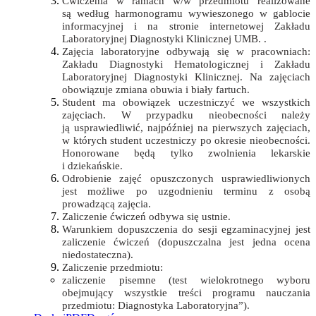
Ćwiczenia w ramach w/w przedmiotu realizowane
są według harmonogramu wywieszonego w gablocie
informacyjnej i na stronie internetowej Zakładu
Laboratoryjnej Diagnostyki Klinicznej UMB. .
Zajęcia laboratoryjne odbywają się w pracowniach:
Zakładu Diagnostyki Hematologicznej i Zakładu
Laboratoryjnej Diagnostyki Klinicznej. Na zajęciach
obowiązuje zmiana obuwia i biały fartuch.
Student ma obowiązek uczestniczyć we wszystkich
zajęciach. W przypadku nieobecności należy
ją usprawiedliwić, najpóźniej na pierwszych zajęciach,
w których student uczestniczy po okresie nieobecności.
Honorowane będą tylko zwolnienia lekarskie
i dziekańskie.
Odrobienie zajęć opuszczonych usprawiedliwionych
jest możliwe po uzgodnieniu terminu z osobą
prowadzącą zajęcia.
Zaliczenie ćwiczeń odbywa się ustnie.
Warunkiem dopuszczenia do sesji egzaminacyjnej jest
zaliczenie ćwiczeń (dopuszczalna jest jedna ocena
niedostateczna).
Zaliczenie przedmiotu:
zaliczenie pisemne (test wielokrotnego wyboru
obejmujący wszystkie treści programu nauczania
przedmiotu: Diagnostyka Laboratoryjna”).