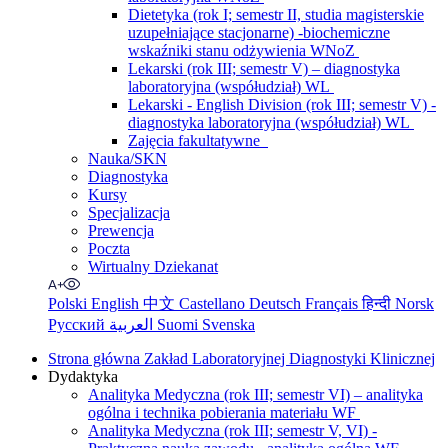
Dietetyka (rok I; semestr II, studia magisterskie
uzupełniające stacjonarne) -biochemiczne
wskaźniki stanu odżywienia WNoZ
Lekarski (rok III; semestr V) – diagnostyka
laboratoryjna (współudział) WL
Lekarski - English Division (rok III; semestr V) -
diagnostyka laboratoryjna (współudział) WL
Zajęcia fakultatywne
Nauka/SKN
Diagnostyka
Kursy
Specjalizacja
Prewencja
Poczta
Wirtualny Dziekanat
Polski
English
中文
Castellano
Deutsch
Français
हिन्दी
Norsk
Русский
العربية
Suomi
Svenska
Strona główna Zakład Laboratoryjnej Diagnostyki Klinicznej
Dydaktyka
Analityka Medyczna (rok III; semestr VI) – analityka
ogólna i technika pobierania materiału WF
Analityka Medyczna (rok III; semestr V, VI) -