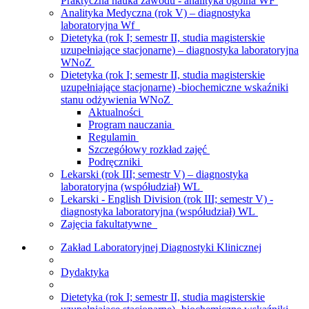
Praktyczna nauka zawodu - analityka ogólna WF
Analityka Medyczna (rok V) – diagnostyka
laboratoryjna Wf
Dietetyka (rok I; semestr II, studia magisterskie
uzupełniające stacjonarne) – diagnostyka laboratoryjna
WNoZ
Dietetyka (rok I; semestr II, studia magisterskie
uzupełniające stacjonarne) -biochemiczne wskaźniki
stanu odżywienia WNoZ
Aktualności
Program nauczania
Regulamin
Szczegółowy rozkład zajęć
Podręczniki
Lekarski (rok III; semestr V) – diagnostyka
laboratoryjna (współudział) WL
Lekarski - English Division (rok III; semestr V) -
diagnostyka laboratoryjna (współudział) WL
Zajęcia fakultatywne
Zakład Laboratoryjnej Diagnostyki Klinicznej
Dydaktyka
Dietetyka (rok I; semestr II, studia magisterskie