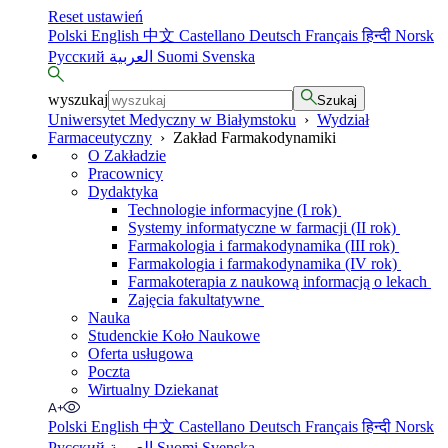
Reset ustawień
Polski
English
中文
Castellano
Deutsch
Français
हिन्दी
Norsk
Русский
العربية
Suomi
Svenska
wyszukaj
Szukaj
Uniwersytet Medyczny w Białymstoku
›
Wydział
Farmaceutyczny
›
Zakład Farmakodynamiki
O Zakładzie
Pracownicy
Dydaktyka
Technologie informacyjne (I rok)
Systemy informatyczne w farmacji (II rok)
Farmakologia i farmakodynamika (III rok)
Farmakologia i farmakodynamika (IV rok)
Farmakoterapia z naukową informacją o lekach
Zajęcia fakultatywne
Nauka
Studenckie Koło Naukowe
Oferta usługowa
Poczta
Wirtualny Dziekanat
Polski
English
中文
Castellano
Deutsch
Français
हिन्दी
Norsk
Русский
العربية
Suomi
Svenska