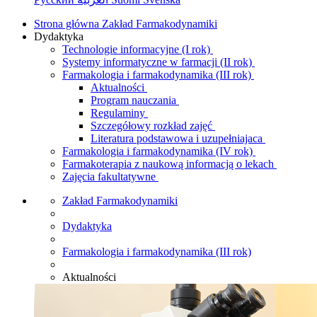
Strona główna Zakład Farmakodynamiki
Dydaktyka
Technologie informacyjne (I rok)
Systemy informatyczne w farmacji (II rok)
Farmakologia i farmakodynamika (III rok)
Aktualności
Program nauczania
Regulaminy
Szczegółowy rozkład zajęć
Literatura podstawowa i uzupełniajaca
Farmakologia i farmakodynamika (IV rok)
Farmakoterapia z naukową informacją o lekach
Zajęcia fakultatywne
Zakład Farmakodynamiki
Dydaktyka
Farmakologia i farmakodynamika (III rok)
Aktualności