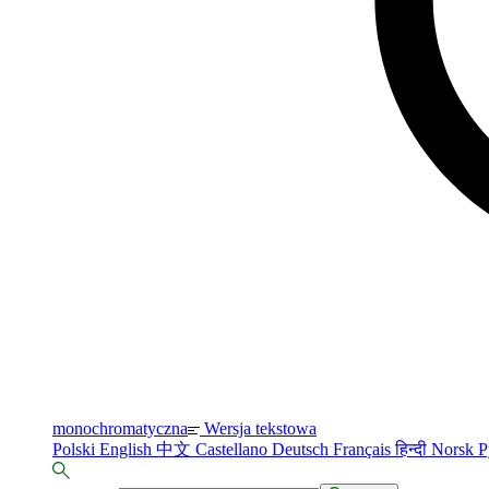
monochromatyczna
Wersja tekstowa
Polski
English
中文
Castellano
Deutsch
Français
हिन्दी
Norsk
Р