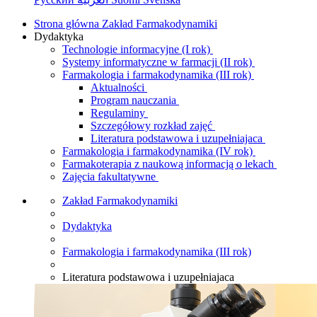
Strona główna Zakład Farmakodynamiki
Dydaktyka
Technologie informacyjne (I rok)
Systemy informatyczne w farmacji (II rok)
Farmakologia i farmakodynamika (III rok)
Aktualności
Program nauczania
Regulaminy
Szczegółowy rozkład zajęć
Literatura podstawowa i uzupełniajaca
Farmakologia i farmakodynamika (IV rok)
Farmakoterapia z naukową informacją o lekach
Zajęcia fakultatywne
Zakład Farmakodynamiki
Dydaktyka
Farmakologia i farmakodynamika (III rok)
Literatura podstawowa i uzupełniajaca