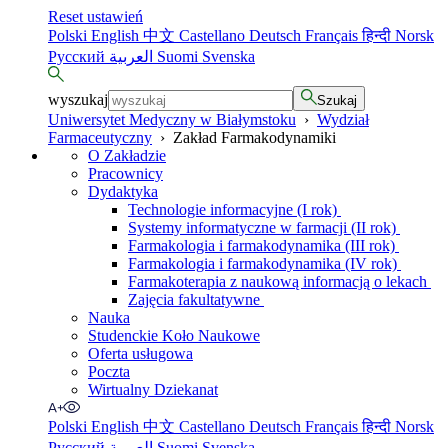
Reset ustawień
Polski
English
中文
Castellano
Deutsch
Français
हिन्दी
Norsk
Русский
العربية
Suomi
Svenska
wyszukaj
Szukaj
Uniwersytet Medyczny w Białymstoku
›
Wydział
Farmaceutyczny
›
Zakład Farmakodynamiki
O Zakładzie
Pracownicy
Dydaktyka
Technologie informacyjne (I rok)
Systemy informatyczne w farmacji (II rok)
Farmakologia i farmakodynamika (III rok)
Farmakologia i farmakodynamika (IV rok)
Farmakoterapia z naukową informacją o lekach
Zajęcia fakultatywne
Nauka
Studenckie Koło Naukowe
Oferta usługowa
Poczta
Wirtualny Dziekanat
Polski
English
中文
Castellano
Deutsch
Français
हिन्दी
Norsk
Русский
العربية
Suomi
Svenska