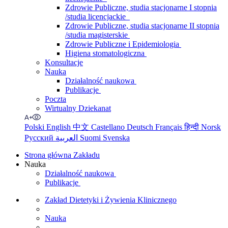
Zdrowie Publiczne, studia stacjonarne I stopnia
/studia licencjackie
Zdrowie Publiczne, studia stacjonarne II stopnia
/studia magisterskie
Zdrowie Publiczne i Epidemiologia
Higiena stomatologiczna
Konsultacje
Nauka
Działalność naukowa
Publikacje
Poczta
Wirtualny Dziekanat
Polski
English
中文
Castellano
Deutsch
Français
हिन्दी
Norsk
Русский
العربية
Suomi
Svenska
Strona główna Zakładu
Nauka
Działalność naukowa
Publikacje
Zakład Dietetyki i Żywienia Klinicznego
Nauka