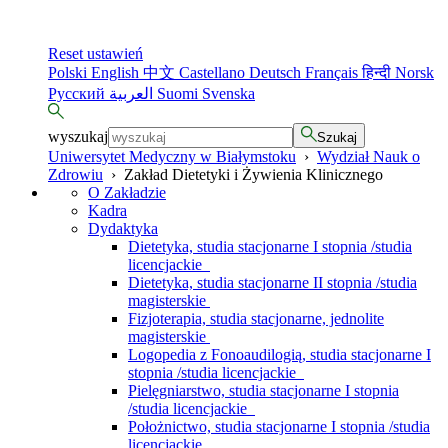
Reset ustawień
Polski
English
中文
Castellano
Deutsch
Français
हिन्दी
Norsk
Русский
العربية
Suomi
Svenska
wyszukaj
Szukaj
Uniwersytet Medyczny w Białymstoku
›
Wydział Nauk o
Zdrowiu
›
Zakład Dietetyki i Żywienia Klinicznego
O Zakładzie
Kadra
Dydaktyka
Dietetyka, studia stacjonarne I stopnia /studia
licencjackie
Dietetyka, studia stacjonarne II stopnia /studia
magisterskie
Fizjoterapia, studia stacjonarne, jednolite
magisterskie
Logopedia z Fonoaudilogią, studia stacjonarne I
stopnia /studia licencjackie
Pielęgniarstwo, studia stacjonarne I stopnia
/studia licencjackie
Położnictwo, studia stacjonarne I stopnia /studia
licencjackie