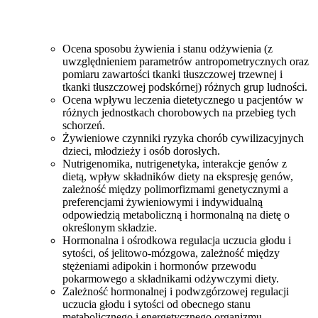
Ocena sposobu żywienia i stanu odżywienia (z
uwzględnieniem parametrów antropometrycznych oraz
pomiaru zawartości tkanki tłuszczowej trzewnej i
tkanki tłuszczowej podskórnej) różnych grup ludności.
Ocena wpływu leczenia dietetycznego u pacjentów w
różnych jednostkach chorobowych na przebieg tych
schorzeń.
Żywieniowe czynniki ryzyka chorób cywilizacyjnych
dzieci, młodzieży i osób dorosłych.
Nutrigenomika, nutrigenetyka, interakcje genów z
dietą, wpływ składników diety na ekspresję genów,
zależność między polimorfizmami genetycznymi a
preferencjami żywieniowymi i indywidualną
odpowiedzią metaboliczną i hormonalną na dietę o
określonym składzie.
Hormonalna i ośrodkowa regulacja uczucia głodu i
sytości, oś jelitowo-mózgowa, zależność między
stężeniami adipokin i hormonów przewodu
pokarmowego a składnikami odżywczymi diety.
Zależność hormonalnej i podwzgórzowej regulacji
uczucia głodu i sytości od obecnego stanu
metabolicznego i energetycznego organizmu.