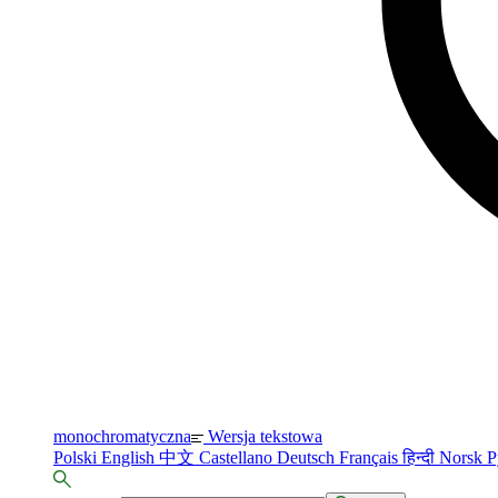
monochromatyczna
Wersja tekstowa
Polski
English
中文
Castellano
Deutsch
Français
हिन्दी
Norsk
Р