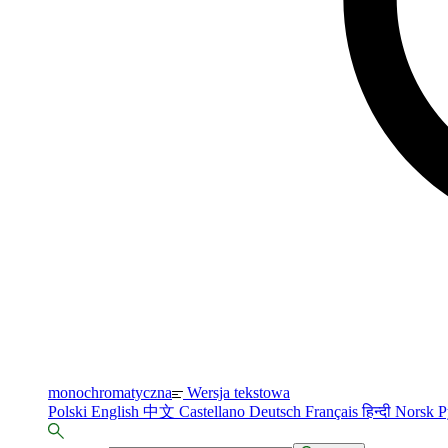
monochromatyczna
Wersja tekstowa
Polski
English
中文
Castellano
Deutsch
Français
हिन्दी
Norsk
Р