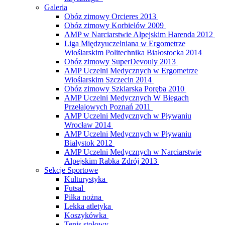
Galeria
Obóz zimowy Orcieres 2013
Obóz zimowy Korbielów 2009
AMP w Narciarstwie Alpejskim Harenda 2012
Liga Międzyuczelniana w Ergometrze
Wioślarskim Politechnika Białostocka 2014
Obóz zimowy SuperDevouly 2013
AMP Uczelni Medycznych w Ergometrze
Wioślarskim Szczecin 2014
Obóz zimowy Szklarska Poręba 2010
AMP Uczelni Medycznych W Biegach
Przełajowych Poznań 2011
AMP Uczelni Medycznych w Pływaniu
Wrocław 2014
AMP Uczelni Medycznych w Pływaniu
Białystok 2012
AMP Uczelni Medycznych w Narciarstwie
Alpejskim Rabka Zdrój 2013
Sekcje Sportowe
Kulturystyka
Futsal
Piłka nożna
Lekka atletyka
Koszykówka
Tenis stołowy