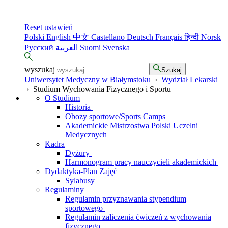
Reset ustawień
Polski
English
中文
Castellano
Deutsch
Français
हिन्दी
Norsk
Русский
العربية
Suomi
Svenska
wyszukaj
Szukaj
Uniwersytet Medyczny w Białymstoku
›
Wydział Lekarski
›
Studium Wychowania Fizycznego i Sportu
O Studium
Historia
Obozy sportowe/Sports Camps
Akademickie Mistrzostwa Polski Uczelni
Medycznych
Kadra
Dyżury
Harmonogram pracy nauczycieli akademickich
Dydaktyka-Plan Zajęć
Sylabusy
Regulaminy
Regulamin przyznawania stypendium
sportowego
Regulamin zaliczenia ćwiczeń z wychowania
fizycznego