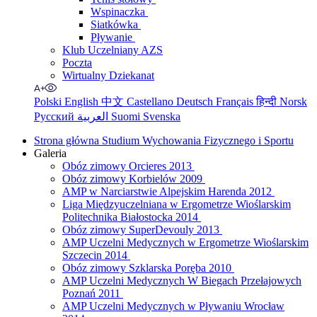
Wspinaczka
Siatkówka
Pływanie
Klub Uczelniany AZS
Poczta
Wirtualny Dziekanat
Polski
English
中文
Castellano
Deutsch
Français
हिन्दी
Norsk
Русский
العربية
Suomi
Svenska
Strona główna Studium Wychowania Fizycznego i Sportu
Galeria
Obóz zimowy Orcieres 2013
Obóz zimowy Korbielów 2009
AMP w Narciarstwie Alpejskim Harenda 2012
Liga Międzyuczelniana w Ergometrze Wioślarskim
Politechnika Białostocka 2014
Obóz zimowy SuperDevouly 2013
AMP Uczelni Medycznych w Ergometrze Wioślarskim
Szczecin 2014
Obóz zimowy Szklarska Poręba 2010
AMP Uczelni Medycznych W Biegach Przełajowych
Poznań 2011
AMP Uczelni Medycznych w Pływaniu Wrocław