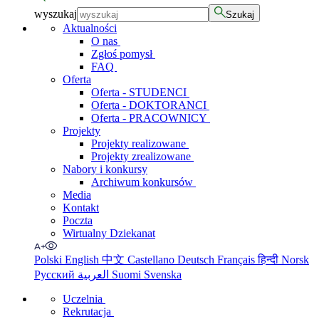
wyszukaj
Szukaj
Aktualności
O nas
Zgłoś pomysł
FAQ
Oferta
Oferta - STUDENCI
Oferta - DOKTORANCI
Oferta - PRACOWNICY
Projekty
Projekty realizowane
Projekty zrealizowane
Nabory i konkursy
Archiwum konkursów
Media
Kontakt
Poczta
Wirtualny Dziekanat
Polski
English
中文
Castellano
Deutsch
Français
हिन्दी
Norsk
Русский
العربية
Suomi
Svenska
Uczelnia
Rekrutacja