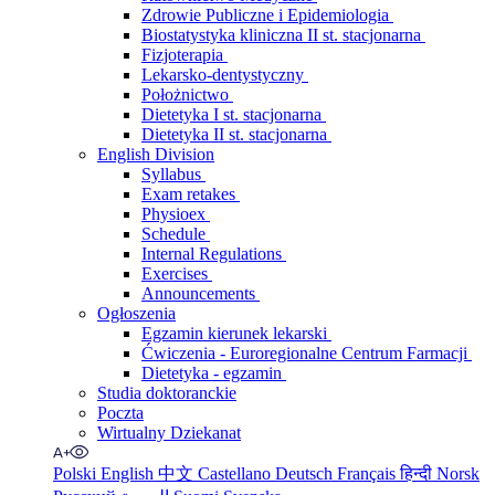
Zdrowie Publiczne i Epidemiologia
Biostatystyka kliniczna II st. stacjonarna
Fizjoterapia
Lekarsko-dentystyczny
Położnictwo
Dietetyka I st. stacjonarna
Dietetyka II st. stacjonarna
English Division
Syllabus
Exam retakes
Physioex
Schedule
Internal Regulations
Exercises
Announcements
Ogłoszenia
Egzamin kierunek lekarski
Ćwiczenia - Euroregionalne Centrum Farmacji
Dietetyka - egzamin
Studia doktoranckie
Poczta
Wirtualny Dziekanat
Polski
English
中文
Castellano
Deutsch
Français
हिन्दी
Norsk