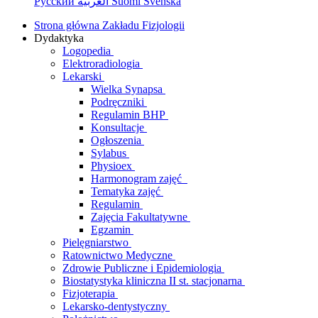
Русский
العربية
Suomi
Svenska
Strona główna Zakładu Fizjologii
Dydaktyka
Logopedia
Elektroradiologia
Lekarski
Wielka Synapsa
Podręczniki
Regulamin BHP
Konsultacje
Ogłoszenia
Sylabus
Physioex
Harmonogram zajęć
Tematyka zajęć
Regulamin
Zajęcia Fakultatywne
Egzamin
Pielęgniarstwo
Ratownictwo Medyczne
Zdrowie Publiczne i Epidemiologia
Biostatystyka kliniczna II st. stacjonarna
Fizjoterapia
Lekarsko-dentystyczny