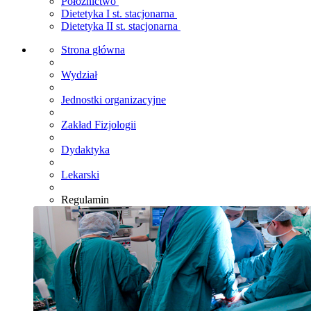
Położnictwo
Dietetyka I st. stacjonarna
Dietetyka II st. stacjonarna
Strona główna
Wydział
Jednostki organizacyjne
Zakład Fizjologii
Dydaktyka
Lekarski
Regulamin